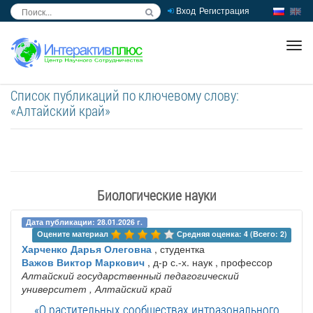
Вход
Регистрация
inc
ра
Список публикаций по ключевому слову:
«Алтайский край»
Биологические науки
Дата публикации: 28.01.2026 г.
Оцените материал 
Средняя оценка: 4 (Всего: 2)
Харченко Дарья Олеговна
, студентка
Важов Виктор Маркович
, д-р с.-х. наук , профессор
Алтайский государственный педагогический
университет
, Алтайский край
«О растительных сообществах интразонального