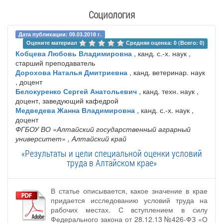
Социология
Дата публикации: 09.03.2018 г.
Оцените материал 
Средняя оценка: 0 (Всего: 0)
Кобцева Любовь Владимировна
, канд. с.-х. наук ,
старший преподаватель
Дорохова Наталья Дмитриевна
, канд. ветеринар. наук
, доцент
Белокуренко Сергей Анатольевич
, канд. техн. наук ,
доцент, заведующий кафедрой
Медведева Жанна Владимировна
, канд. с.-х. наук ,
доцент
ФГБОУ ВО «Алтайский государственный аграрный
университет»
, Алтайский край
«Результаты и цели специальной оценки условий
труда в Алтайском крае»
В статье описывается, какое значение в крае
придается исследованию условий труда на
рабочих местах. С вступлением в силу
Федерального закона от 28.12.13 №426-ФЗ «О