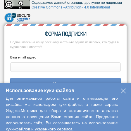
Содержимое данной страницы доступно по лицензии
Creative Commons «Attribution» 4.0 International
ФОРМА ПОДПИСКИ
Подпишитесь на нашу рассылку и станьте одним из первых, кто будет в
курсе всех новостей!
Ваш email адрес
Подписаться
Использование куки-файлов
Для оптимальной работы сайта и оптимизации его
дизайна мы используем куки-файлы, а также сервис
Яндекс.Метрика для сбора и статистического анализа
Copyright © 2013-2026 Центр научного сотрудничества «Интерактив
данных о посещении Вами страниц сайта. Продолжая
плюс»
использовать сайт, Вы соглашаетесь на использование
куки-файлов и указанного сервиса.