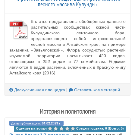
лесного массива Кулунды»
В статье представлены обобщённые данные о
растительных сообществах южной части
Кулундинского ленточного бора,
представляющего собой интразональный
лесной массив в Алтайском крае, на примере
заказника «Завьяловский». Флора сосудистых растений
изучаемой территории насчитывает 420 видов,
относящихся к 252 родам и 77 семействам. Редкими
являются 6 видов растений, включённых в Красную книгу
Алтайского края (2016).
Дискуссионная площадка
|
Оставить комментарий
История и политология
Дата публикации: 01.02.2023 г.
Оцените материал 
Средняя оценка: 0 (Всего: 0)
Рыков Алексей Викторович
, канд. ист. наук , старший