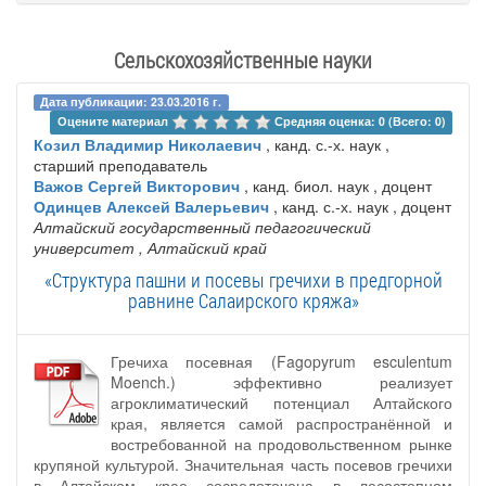
Сельскохозяйственные науки
Дата публикации: 23.03.2016 г.
Оцените материал 
Средняя оценка: 0 (Всего: 0)
Козил Владимир Николаевич
, канд. с.-х. наук ,
старший преподаватель
Важов Сергей Викторович
, канд. биол. наук , доцент
Одинцев Алексей Валерьевич
, канд. с.-х. наук , доцент
Алтайский государственный педагогический
университет
, Алтайский край
«Структура пашни и посевы гречихи в предгорной
равнине Салаирского кряжа»
Гречиха посевная (Fagopyrum esculentum
Moench.) эффективно реализует
агроклиматический потенциал Алтайского
края, является самой распространённой и
востребованной на продовольственном рынке
крупяной культурой. Значительная часть посевов гречихи
в Алтайском крае сосредоточена в лесостепном