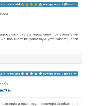
uate the material 
Average score: 4 (Всего: 1)
я обл
уцированных систем управления при увеличении
ния повышает их робастную устойчивость, если
uate the material 
Average score: 0 (Всего: 0)
я обл
нстве»
 положения и ориентации трехмерных объектов в