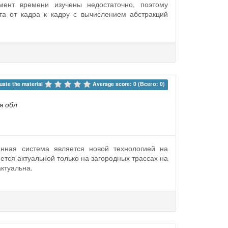
мент времени изучены недостаточно, поэтому
та от кадра к кадру с вычислением абстракций
uate the material 
Average score: 0 (Всего: 0)
я обл
анная система является новой технологией на
тся актуальной только на загородных трассах на
актуальна.