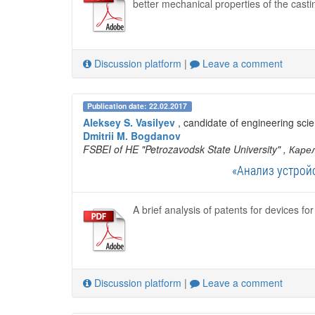
better mechanical properties of the casti
Discussion platform
|
Leave a comment
Publication date: 22.02.2017
Aleksey S. Vasilyev
, candidate of engineering sci
Dmitrii M. Bogdanov
FSBEI of HE "Petrozavodsk State University"
, Каре
«Анализ устрой
A brief analysis of patents for devices f
Discussion platform
|
Leave a comment