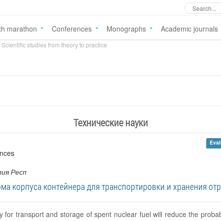
th marathon
Conferences
Monographs
Academic journals
Scientific studies from theory to practice
Технические науки
Eval
ences
лия Респ
ма корпуса контейнера для транспортировки и хранения отр
for transport and storage of spent nuclear fuel will reduce the probabi