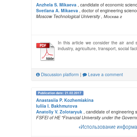
Anzhela S. Mikaeva
, candidate of economic scien
Svetlana A. Mikaeva
, doctor of engineering scien
Moscow Technological University
, Москва г
In this article we consider the air and s
industry, agriculture, transport, social facil
Discussion platform
|
Leave a comment
Publication date: 21.02.2017
Anastasiia P. Kozhemiakina
Iuliia I. Bakhmutova
Anatoliy V. Zolotaryuk
, candidate of engineering 
FSFEI of HE "Financial University under the Govern
«Использование информац