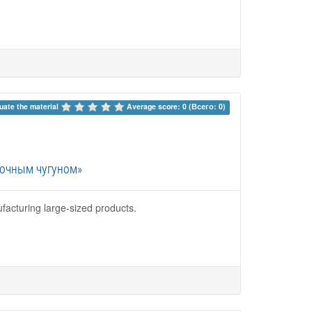
uate the material 
Average score: 0 (Всего: 0)
рочным чугуном»
ufacturing large-sized products.