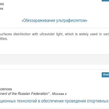
ces
ces
«Обеззараживание ультрафиолетом»
urfaces disinfection with ultraviolet light, which is widely used in va
ities.
Eval
sciences
ment of the Russian Federation"
, Москва г
ионных технологий в обеспечении проведения спортивных