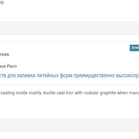
ng.
Eval
ences
лия Респ
ств для заливки литейных форм преимущественно высокоп
or casting molds mainly ductile cast iron with nodular graphite when man