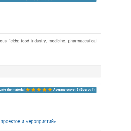
rious fields: food industry, medicine, pharmaceutical
uate the material 
Average score: 5 (Всего: 1)
 проектов и мероприятий»