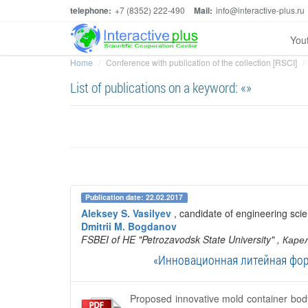
telephone:
+7 (8352) 222-490
Mail:
info@interactive-plus.ru
You
Home
Conference with publication of the collection [RSCI]
List of publications on a keyword: «»
Publication date: 22.02.2017
Aleksey S. Vasilyev
, candidate of engineering sci
Dmitrii M. Bogdanov
FSBEI of HE "Petrozavodsk State University"
, Каре
«Инновационная литейная фор
Proposed innovative mold container body 