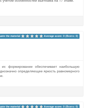
 с учётом особенностей Вьетнама на 17 этаже.
uate the material 
Average score: 0 (Всего: 0)
и их формировании обеспечивает наибольшую
 однозначно определяющее яркость равномерного
и.
uate the material 
Average score: 0 (Всего: 0)