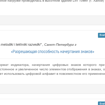
ной нагрузки проводилась в высотном здании Lim Tower (г. Ханой)
Eval
metodiki i tekhniki razvedki"
, Санкт-Петербург г
«Разрешающая способность начертания знаков»
ормат индикатора, начертания цифровых знаков которого пр
стоянное и увеличенное число элементов отображения в знаках,
яет использовать цифровой алфавит в повсеместном его применени
Eval