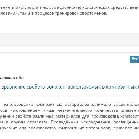
рения в мир спорта информационно-технологических средств, ана
внований, так и в процессе тренировок спортсменов.
Eval
товская обл
и сравнение свойств волокон, используемых в композитных 
, использование композитных материалов занимало сравнительн
лось изготовлением лишь незначительного количества элемен
учении свойств различных материалов для производства компози
итие и другим отраслям. Проведённые исследования, посвящённ
льзуемых для производства композитных материалов, позволят и