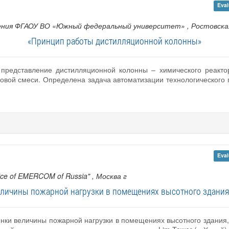
Eval
ения ФГАОУ ВО «Южный федеральный университет»
, Ростовска
«Принцип работы дистилляционной колонны»
 представление дистилляционной колонны – химического реакто
овой смеси. Определена задача автоматизации технологического 
Eval
rvice of EMERCOM of Russia"
, Москва г
еличины пожарной нагрузки в помещениях высотного здания
енки величины пожарной нагрузки в помещениях высотного здания,