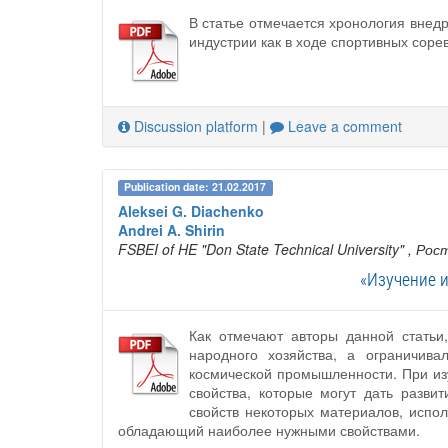
В статье отмечается хронология внед
индустрии как в ходе спортивных соре
Discussion platform
|
Leave a comment
Publication date: 21.02.2017
Aleksei G. Diachenko
Andrei A. Shirin
FSBEI of HE "Don State Technical University"
, Рос
«Изучение 
Как отмечают авторы данной статьи
народного хозяйства, а ограничива
космической промышленности. При из
свойства, которые могут дать разв
свойств некоторых материалов, испо
обладающий наиболее нужными свойствами.