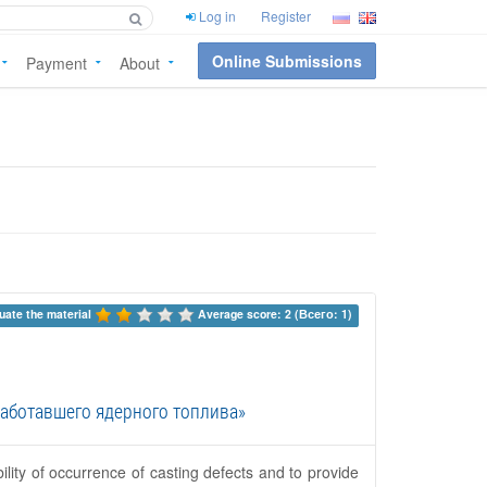
Log in
Register
Online Submissions
Payment
About
uate the material 
Average score: 2 (Всего: 1)
аботавшего ядерного топлива»
lity of occurrence of casting defects and to provide