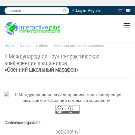
Log in
Register
inc
ра
Home
School marathon
Осенний школьный марафон
II Международная научно-практическая
конференция школьников
«
Осенний школьный марафон
»
Conference organizers:
bezrabotnyi