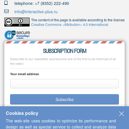
telephone: +7 (8352) 222-490
info@interactive-plus.ru
The content of the page is available according to the license
Creative Commons «Attribution» 4.0 International
SUBSCRIPTION FORM
Subscribe to our newsletter and become one of the first to be informed of all
the news!
Your email address
Subscribe
Cookies policy
The web-site uses cookies to optimize its performance and
design as well as special service to collect and analyze data
Copyright © 2013-2026 Scientific Cooperation Center "Interactive Plus"