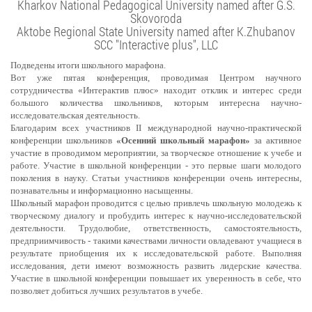
Kharkov National Pedagogical University named after G.S.
Skovoroda
Aktobe Regional State University named after K.Zhubanov
SCC "Interactive plus", LLC
Подведены итоги школьного марафона.
Вот уже пятая конференция, проводимая Центром научного
сотрудничества «Интерактив плюс» находит отклик и интерес среди
большого количества школьников, которым интересна научно-
исследовательская деятельность.
Благодарим всех участников II международной научно-практической
конференции школьников
«Осенний школьный марафон»
за активное
участие в проводимом мероприятии, за творческое отношение к учебе и
работе. Участие в школьной конференции - это первые шаги молодого
поколения в науку. Статьи участников конференции очень интересны,
познавательны и информационно насыщенны.
Школьный марафон проводится с целью
привлечь школьную молодежь к
творческому диалогу и пробудить интерес
к научно-исследовательской
деятельности. Трудолюбие, ответственность, самостоятельность,
предприимчивость - такими качествами личности овладевают учащиеся в
результате приобщения их к исследовательской работе. Выполняя
исследования, дети имеют возможность развить лидерские качества.
Участие в школьной конференции повышает их уверенность в себе, что
позволяет добиться лучших результатов в учебе.