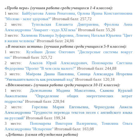
«
Проба пера
» (лучшая работа среди учащихся 1-4 классов):
1 место:
Байбулатова Алина Ренатовна, Орлова Ирина Константиновна
"
Молоко - залог здоровья?"
Итоговый балл:
257,72
2 место:
Тупольская Елизавета Дмитриевна, Фролова Анна
Александровна "
Амарант - чудо XXI века"
Итоговый балл:
55,26
3 место:
Халимова Ильмира Зуфаровна, Левенец Наталья Юрьевна "
Цвет
в жизни человека"
Итоговый балл:
24,86
«
В поисках истины
» (лучшая работа среди учащихся 5-9 классов):
1 место:
Кузейкин Денис Олегович "
Дисперсные системы вокруг
нас"
Итоговый балл:
325,72
2 место:
Алыхов Юрий Александрович, Пономарева Светлана
Федоровна "
Проект "В чем сила малого?"
Итоговый балл:
244,88
3 место:
Маёрова Диана Павловна, Синица Александра Игоревна
"
Уменьшительность как рекламный ход"
Итоговый балл:
120,18
«
Вдохновение
» (лучшая работа среди учащихся 10-11 классов):
1 место:
Далелханова Мадина Максатовна, Скакова Куралай
Акжолтаевна "
Определение общих энергетических затрат
подростка"
Итоговый балл:
228,94
2 место:
Горелова Мария Евгеньевна, Черноудова Анжела
Александровна "
Трудности перевода текстов песен с английского языка
на русский"
Итоговый балл:
199,34
3 место:
Пономарева Виктория Валериевна, Томилина Ольга
Александровна "И
спарение"
Итоговый балл:
163,08
«Дебаты» (самая обсуждаемая работа)