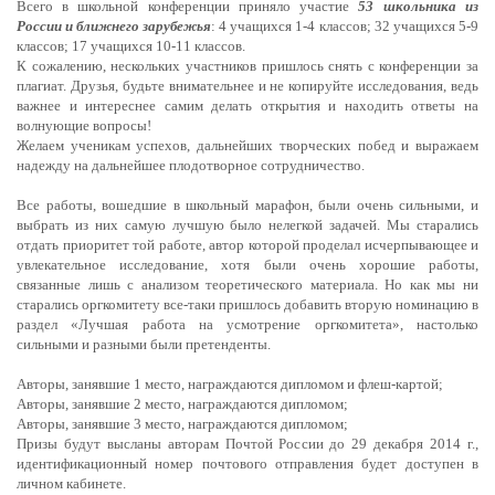
Всего в школьной конференции приняло участие
53 школьника из
России и ближнего зарубежья
: 4 учащихся 1-4 классов; 32 учащихся 5-9
классов; 17 учащихся 10-11 классов.
К сожалению, нескольких участников пришлось снять с конференции за
плагиат. Друзья, будьте внимательнее и не копируйте исследования, ведь
важнее и интереснее самим делать открытия и находить ответы на
волнующие вопросы!
Желаем ученикам успехов, дальнейших творческих побед и выражаем
надежду на дальнейшее плодотворное сотрудничество.
Все работы, вошедшие в школьный марафон, были очень сильными, и
выбрать из них самую лучшую было нелегкой задачей. Мы старались
отдать приоритет той работе, автор которой проделал исчерпывающее и
увлекательное исследование, хотя были очень хорошие работы,
связанные лишь с анализом теоретического материала. Но как мы ни
старались оргкомитету все-таки пришлось добавить вторую номинацию в
раздел «Лучшая работа на усмотрение оргкомитета», настолько
сильными и разными были претенденты.
Авторы, занявшие 1 место, награждаются дипломом и флеш-картой;
Авторы, занявшие 2 место, награждаются дипломом;
Авторы, занявшие 3 место, награждаются дипломом;
Призы будут высланы авторам Почтой России до 29 декабря 2014 г.,
идентификационный номер почтового отправления будет доступен в
личном кабинете.