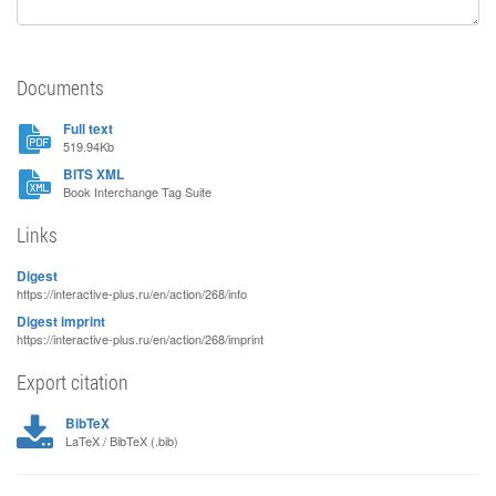
Documents
Full text
519.94Kb
BITS XML
Book Interchange Tag Suite
Links
Digest
https://interactive-plus.ru/en/action/268/info
Digest imprint
https://interactive-plus.ru/en/action/268/imprint
Export citation
BibTeX
LaTeX / BibTeX (.bib)