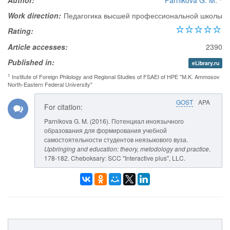
Author:
Parnikova G. M.
Work direction:
Педагогика высшей профессиональной школы
Rating:
Article accesses:
2390
Published in:
eLibrary.ru
1
Institute of Foreign Philology and Regional Studies of FSAEI of HPE "M.K. Ammosov
North-Eastern Federal University"
GOST
APA
For citation:
Parnikova G. M. (2016). Потенциал иноязычного
образования для формирования учебной
самостоятельности студентов неязыкового вуза.
Upbringing and education: theory, metodology and practice
,
178-182. Cheboksary: SCC "Interactive plus", LLC.