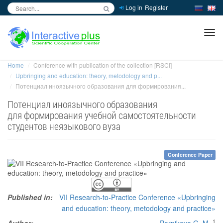
Log in
Register
inc
ра
Home
Conference with publication of the collection [RSCI]
Upbringing and education: theory, metodology and p...
Потенциал иноязычного образования для формирования...
Потенциал иноязычного образования
для формирования учебной самостоятельности
студентов неязыкового вуза
Conference Paper
Published in:
VII Research-to-Practice Conference «Upbringing
and education: theory, metodology and practice»
1