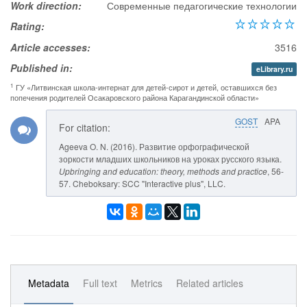
Work direction:
Современные педагогические технологии
Rating:
Article accesses:
3516
Published in:
eLibrary.ru
1
ГУ «Литвинская школа-интернат для детей-сирот и детей, оставшихся без
попечения родителей Осакаровского района Карагандинской области»
GOST
APA
For citation:
Ageeva O. N. (2016). Развитие орфографической
зоркости младших школьников на уроках русского языка.
Upbringing and education: theory, methods and practice
, 56-
57. Cheboksary: SCC "Interactive plus", LLC.
Metadata
Full text
Metrics
Related articles