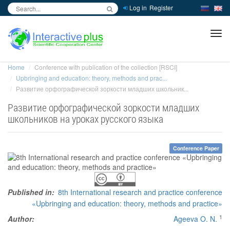
Log in
Register
inc
ра
Home
Conference with publication of the collection [RSCI]
Upbringing and education: theory, methods and prac...
Развитие орфографической зоркости младших школьник...
Развитие орфографической зоркости младших
школьников на уроках русского языка
Conference Paper
Published in:
8th International research and practice conference
«Upbringing and education: theory, methods and practice»
1
Author:
Ageeva O. N.