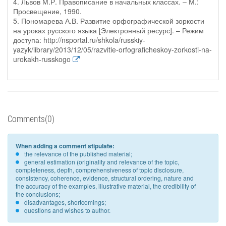
4. Львов М.Р. Правописание в начальных классах. – М.:
Просвещение, 1990.
5. Пономарева А.В. Развитие орфографической зоркости
на уроках русского языка [Электронный ресурс]. – Режим
доступа: http://nsportal.ru/shkola/russkiy-
yazyk/library/2013/12/05/razvitie-orfograficheskoy-zorkosti-na-
urokakh-russkogo
Comments(0)
When adding a comment stipulate:
the relevance of the published material;
general estimation (originality and relevance of the topic,
completeness, depth, comprehensiveness of topic disclosure,
consistency, coherence, evidence, structural ordering, nature and
the accuracy of the examples, illustrative material, the credibility of
the conclusions;
disadvantages, shortcomings;
questions and wishes to author.