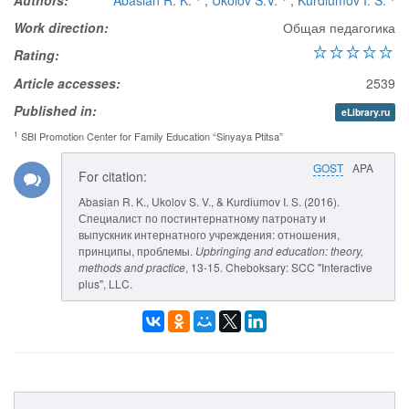
Authors:
Abasian R. K.
,
Ukolov S.V.
,
Kurdiumov I. S.
Work direction:
Общая педагогика
Rating:
Article accesses:
2539
Published in:
eLibrary.ru
1
SBI Promotion Center for Family Education “Sinyaya Ptitsa”
GOST
APA
For citation:
Abasian R. K., Ukolov S. V., & Kurdiumov I. S. (2016).
Специалист по постинтернатному патронату и
выпускник интернатного учреждения: отношения,
принципы, проблемы.
Upbringing and education: theory,
methods and practice
, 13-15. Cheboksary: SCC "Interactive
plus", LLC.