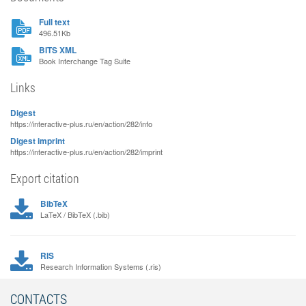
Full text
496.51Kb
BITS XML
Book Interchange Tag Suite
Links
Digest
https://interactive-plus.ru/en/action/282/info
Digest imprint
https://interactive-plus.ru/en/action/282/imprint
Export citation
BibTeX
LaTeX / BibTeX (.bib)
RIS
Research Information Systems (.ris)
CONTACTS