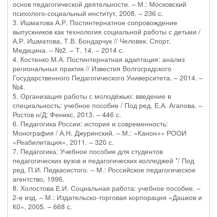
основ педагогической деятельности. – М.: Московский
психолого-социальный институт, 2008. – 236 с.
3. Ишматова А.Р. Постинтернатное сопровождение
выпускников как технология социальной работы с детьми /
А.Р. Ишматова, Т.В. Бондарчук // Человек. Спорт.
Медицина. – №2. – Т. 14. – 2014 с.
4. Костенко М.А. Постинтернатная адаптация: анализ
региональных практик // Известия Волгоградского
Государственного Педагогического Университета. – 2014. –
№4.
5. Организация работы с молодёжью: введение в
специальность: учебное пособие / Под ред. Е.А. Агапова. –
Ростов н/Д; Феникс, 2013. – 446 с.
6. Педагогика России: история и современность:
Монография / А.Н. Джуринский. – М.: «Канон+» РООИ
«Реабилитация», 2011. – 320 с.
7. Педагогика: Учебное пособие для студентов
педагогических вузов и педагогических колледжей */ Под
ред. П.И. Пидкасистого. – М.: Российское педагогическое
агентство, 1996.
8. Холостова Е.И. Социальная работа: учебное пособие. –
2-е изд. – М.: Издательско-торговая корпорация «Дашков и
К0», 2005. – 668 с.