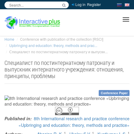
Log in
Register
inc
ра
Home
Conference with publication of the collection [RSCI]
Upbringing and education: theory, methods and prac...
Специалист по постинтернатному патронату и выпускн...
Специалист по постинтернатному патронату и
выпускник интернатного учреждения: отношения,
принципы, проблемы
Conference Paper
Published in:
8th International research and practice conference
«Upbringing and education: theory, methods and practice»
1
1
1