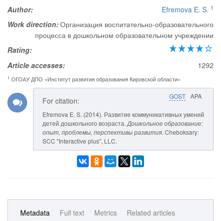
1
Author:
Efremova E. S.
Work direction:
Организация воспитательно-образовательного
процесса в дошкольном образовательном учреждении
Rating:
Article accesses:
1292
1
ОГОАУ ДПО «Институт развития образования Кировской области»
GOST
APA
For citation:
Efremova E. S. (2014). Развитие коммуникативных умений
детей дошкольного возраста.
Дошкольное образование:
опыт, проблемы, перспективы развития
. Cheboksary:
SCC "Interactive plus", LLC.
Metadata
Full text
Metrics
Related articles