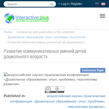
Log in
Register
inc
ра
Home
Conference with publication of the collection
Дошкольное образование: опыт, проблемы, перспектив...
Развитие коммуникативных умений детей дошкольного...
Развитие коммуникативных умений детей
дошкольного возраста
Conference Paper
Published in:
всероссийская научно-практическая
конференция «Дошкольное образование: опыт, проблемы,
перспективы развития»