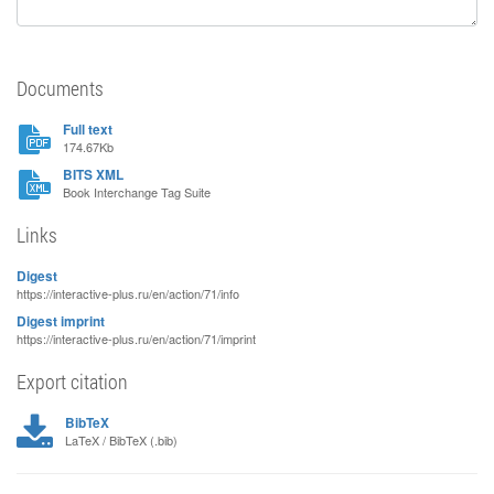
Documents
Full text
174.67Kb
BITS XML
Book Interchange Tag Suite
Links
Digest
https://interactive-plus.ru/en/action/71/info
Digest imprint
https://interactive-plus.ru/en/action/71/imprint
Export citation
BibTeX
LaTeX / BibTeX (.bib)