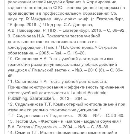
реализации мягкой модели обучения // Формирование
кадрового потенциала СПО – инновационные процессы на
производстве и в профессиональном образовании: Сб.
науч. тр. IX Междунар. науч.-практ. конф. (г. Екатеринбург,
16 февр. 2016 г.) / Под ред. С.А. Днепрова,
А.В. Пивоварова, РГППУ. – Екатеринбург, 2016. – С. 86–92.
9. Сеногноева Н.А. Показатели тестов учебной
деятельности как технологическая основа их
конструирования. (Текст( / Н.А. Сеногноева // Открытое
образование. – 2005. – №4. – C. 19–26.
10. Сеногноева Н.А. Тесты учебной деятельности как
технология развития универсальных учебных действий
учащихся // Ямальский вестник. – №3. – 2016 (8). – С. 39–
45.
11. Сеногноева Н.А. Тесты учебной деятельности.
Принципы конструирования и эффективность применения
тестов учебной деятельности // Lambert Academic
Publishing, Saarbrücken. – 2013. – 264 с.
12. Сидельникова Т.Т. Компьютерный контроль знаний при
изучении социально-политических дисциплин /
Т.Т. Сидельникова // Педагогика. – 2005. – №4. – С. 53–60.
13. Тестов В.А. «Жесткие» и «мягкие» модели обучения /
В.А. Тестов // Педагогика. – 2004. – №8. – С. 35–39.
14. Сумина Т.Г. Модель формирования компетенций в