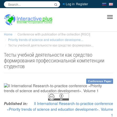
Log in
Register
inc
ра
Home
Conference with publication of the collection [RSCI]
Priority trends of science and education developme...
Тесты учебной деятельности как средство формирован...
Тесты учебной деятельности как средство
формирования профессиональной компетенции
студентов
Conference Paper
Published in:
II International Research-to-practice conference
«Priority trends of science and education development». Volume
1