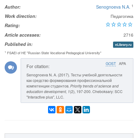
1
Author:
Senognoeva N.A.
Work direction:
Педагогика
Rating:
Article accesses:
2716
Published in:
eLibrary.ru
1
FSAEI of HE "Russian State Vocational Pedagogical University"
GOST
APA
For citation:
Senognoeva N. A. (2017). Тесты учебной деятельности
как средство формирования профессиональной
компетенции студентов.
Priority trends of science and
education development
, 1
(2), 197-200. Cheboksary: SCC
"Interactive plus", LLC.