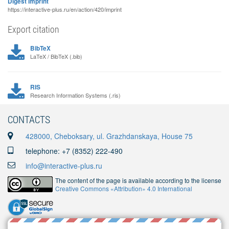
Digest imprint
https://interactive-plus.ru/en/action/420/imprint
Export citation
BibTeX
LaTeX / BibTeX (.bib)
RIS
Research Information Systems (.ris)
CONTACTS
428000, Cheboksary, ul. Grazhdanskaya, House 75
telephone: +7 (8352) 222-490
info@interactive-plus.ru
The content of the page is available according to the license
Creative Commons «Attribution» 4.0 International