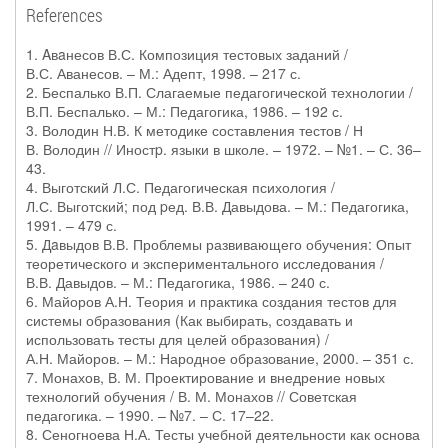
References
1. Aвaнесов В.С. Композиция тестовых заданий /
В.С. Аванесов. – М.: Адепт, 1998. – 217 с.
2. Беспалько В.П. Слагаемые педагогической технологии /
В.П. Беспалько. – М.: Педагогика, 1986. – 192 с.
3. Володин Н.В. К методике составления тестов / Н
В. Володин // Иностp. языки в школе. – 1972. – №1. – С. 36–
43.
4. Выготский Л.С. Педагогическая психология /
Л.С. Выготский; под pед. В.В. Давыдова. – М.: Педагогика,
1991. – 479 с.
5. Дaвыдов В.В. Проблемы развивающего обучения: Опыт
теоретического и экспериментального исследования /
В.В. Давыдов. – М.: Педагогика, 1986. – 240 с.
6. Майоров А.Н. Теория и практика создания тестов для
системы образования (Как выбирать, создавать и
использовать тесты для целей образования) /
А.Н. Майоров. – М.: Народное образование, 2000. – 351 с.
7. Монахов, В. М. Проектирование и внедрение новых
технологий обучения / В. М. Монахов // Советская
педагогика. – 1990. – №7. – С. 17–22.
8. Сеногноева Н.А. Тесты учебной деятельности как основа