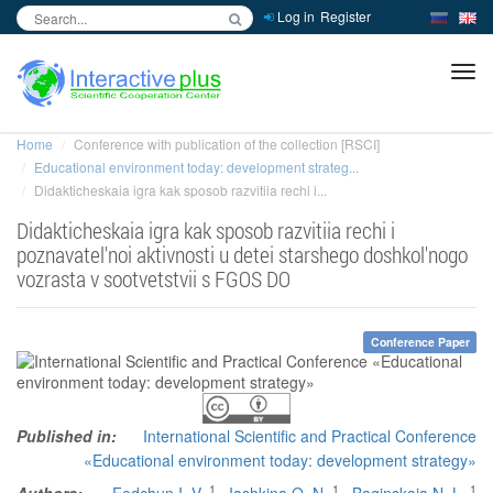
Log in
Register
inc
ра
Home
Conference with publication of the collection [RSCI]
Educational environment today: development strateg...
Didakticheskaia igra kak sposob razvitiia rechi i...
Didakticheskaia igra kak sposob razvitiia rechi i
poznavatel'noi aktivnosti u detei starshego doshkol'nogo
vozrasta v sootvetstvii s FGOS DO
Conference Paper
Published in:
International Scientific and Practical Conference
«Educational environment today: development strategy»
1
1
1