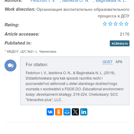
Authors:
Fedchun I. V.
,
Iashkina O. N.
,
Baginskaia N. L.
Work direction:
Организация воспитательно-образовательного
процесса в ДОУ
Rating:
Article accesses:
2176
Published in:
eLibrary.ru
1
МБДОУ «Д/С №2» с. Черниговка
GOST
APA
For citation:
Fedchun I. V., Iashkina O. N., & Baginskaia N. L. (2019).
Didakticheskaia igra kak sposob razvitiia rechi i
poznavatel'noi aktivnosti u detei starshego doshkol'nogo
vozrasta v sootvetstvii s FGOS DO.
Educational environment
today: development strategy
, 219-224. Cheboksary: SCC
"Interactive plus", LLC.