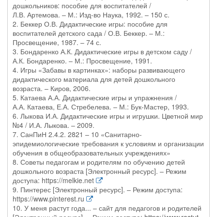
дошкольников: пособие для воспитателей /
Л.В. Артемова. – М.: Изд-во Наука, 1992. – 150 с.
2. Беккер О.В. Дидактические игры: пособие для
воспитателей детского сада / О.В. Беккер. – М.:
Просвещение, 1987. – 74 с.
3. Бондаренко А.К. Дидактические игры в детском саду /
А.К. Бондаренко. – М.: Просвещение, 1991.
4. Игры «Забавы в картинках»: наборы развивающего
дидактического материала для детей дошкольного
возраста. – Киров, 2006.
5. Катаева А.А. Дидактические игры и упражнения /
А.А. Катаева, Е.А. Стребелева. – М.: Бук-Мастер, 1993.
6. Лыкова И.А. Дидактические игры и игрушки. Цветной мир
№4 / И.А. Лыкова. – 2009.
7. СанПиН 2.4.2. 2821 – 10 «Санитарно-
эпидемиологические требования к условиям и организации
обучения в общеобразовательных учреждениях»
8. Советы педагогам и родителям по обучению детей
дошкольного возраста [Электронный ресурс]. – Режим
доступа: https://melkie.net
9. Пинтерес [Электронный ресурс]. – Режим доступа:
https://www.pinterest.ru
10. У меня растут года... – сайт для педагогов и родителей