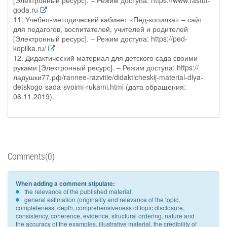
[Электронный ресурс]. – Режим доступа: https://www.rastut-
goda.ru
11. Учебно-методический кабинет «Пед-копилка» – сайт
для педагогов, воспитателей, учителей и родителей
[Электронный ресурс]. – Режим доступа: https://ped-
kopilka.ru/
12. Дидактический материал для детского сада своими
руками [Электронный ресурс]. – Режим доступа: https://
ладушки77.рф/rannee-razvitie/didakticheskij-material-dlya-
detskogo-sada-svoimi-rukami.html (дата обращения:
06.11.2019).
Comments(0)
When adding a comment stipulate:
the relevance of the published material;
general estimation (originality and relevance of the topic,
completeness, depth, comprehensiveness of topic disclosure,
consistency, coherence, evidence, structural ordering, nature and
the accuracy of the examples, illustrative material, the credibility of