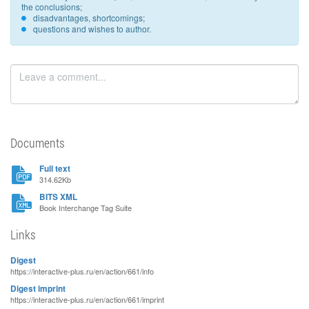
the conclusions;
disadvantages, shortcomings;
questions and wishes to author.
Documents
Full text
314.62Kb
BITS XML
Book Interchange Tag Suite
Links
Digest
https://interactive-plus.ru/en/action/661/info
Digest imprint
https://interactive-plus.ru/en/action/661/imprint