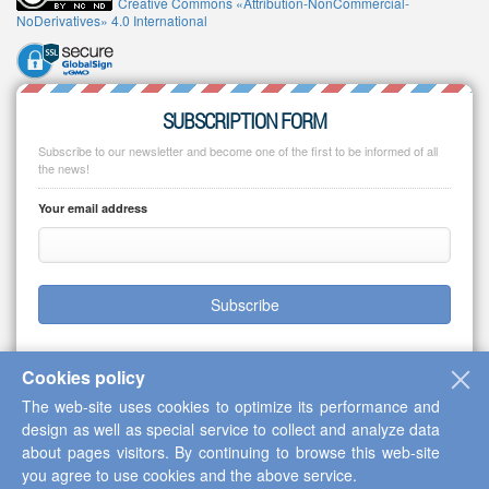
Creative Commons «Attribution-NonCommercial-
NoDerivatives» 4.0 International
SUBSCRIPTION FORM
Subscribe to our newsletter and become one of the first to be informed of all
the news!
Your email address
Subscribe
Cookies policy
The web-site uses cookies to optimize its performance and
Copyright © 2013-2026 Scientific Cooperation Center "Interactive Plus"
design as well as special service to collect and analyze data
about pages visitors. By continuing to browse this web-site
you agree to use cookies and the above service.
Up