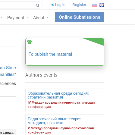
Log in
Register
Online Submissions
Payment
About
To publish the material
ian State
manities"
Author's events
 sciences
Образовательная среда сегодня:
стратегии развития
IV Международная научно-практическая
конференция
Педагогический опыт: теория,
методика, практика
V Международная научно-практическая
я среда
конференция