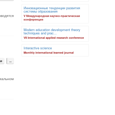
Инновационные тенденции развития
системы образования
иводятся
V Международная научно-практическая
конференция
Modern education development theory
techniques and prac...
VII International applied research conference
Interactive science
Monthly international learned journal
ии
...
рмальном