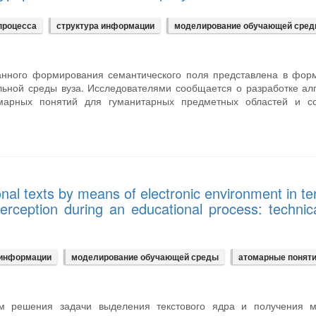
процесса
структура информации
моделирование обучающей сре
ванного формирования семантического поля представлена в фор
ьной среды вуза. Исследователями сообщается о разработке ал
марных понятий для гуманитарных предметных областей и со
nal texts by means of electronic environment in te
 perception during an educational process: technic
 информации
моделирование обучающей среды
атомарные понят
тм решения задачи выделения текстового ядра и получения м