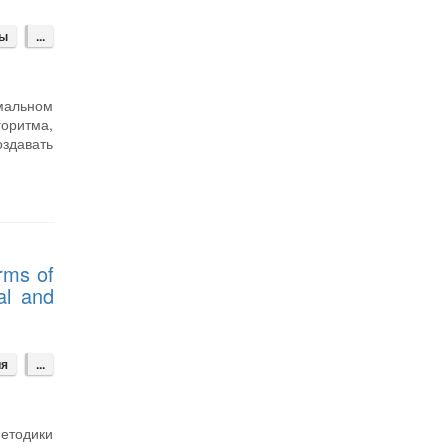
ды
...
мальном
горитма,
здавать
rms of
al and
ия
...
етодики