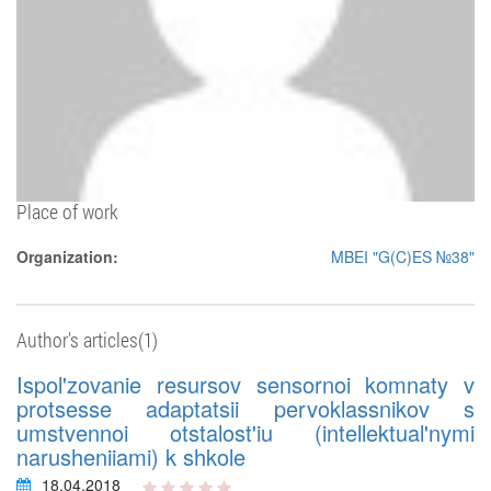
Place of work
Organization:
MBEI "G(C)ES №38"
Author's articles(1)
Ispol'zovanie resursov sensornoi komnaty v
protsesse adaptatsii pervoklassnikov s
umstvennoi otstalost'iu (intellektual'nymi
narusheniiami) k shkole
18.04.2018