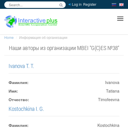
Log in
Register
inc
ра
Home
Информация об организации
Наши авторы из организации MBEI "G(C)ES №38"
Ivanova T. T.
Фамилия:
Ivanova
Имя:
Tatiana
Отчество:
Timofeevna
Kostochkina I. G.
Фамилия:
Kostochkina