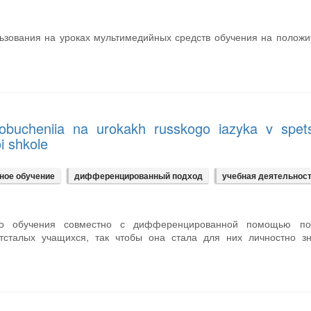
ьзования на уроках мультимедийных средств обучения на полож
bucheniia na urokakh russkogo iazyka v spetsi
i shkole
ное обучение
дифференцированный подход
учебная деятельнос
го обучения совместно с дифференцированной помощью по
отсталых учащихся, так чтобы она стала для них личностно зн