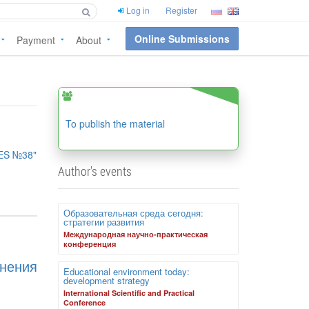
Log in
Register
Online Submissions
Payment
About
To publish the material
ES №38"
Author's events
Образовательная среда сегодня:
стратегии развития
Международная научно-практическая
конференция
нения
Educational environment today:
development strategy
International Scientific and Practical
Conference