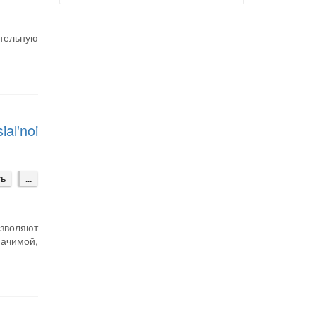
ительную
al'noi
ть
...
зволяют
ачимой,