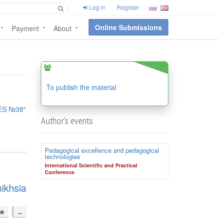
Log in
Register
Online Submissions
Payment
About
To publish the material
ES №38"
Author's events
Pedagogical excellence and pedagogical
technologies
International Scientific and Practical
Conference
ikhsia
ия
...