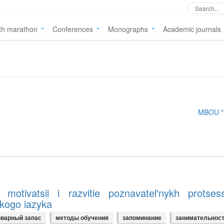
th marathon
Conferences
Monographs
Academic journals
MBOU "
i motivatsii i razvitie poznavatel'nykh protse
kogo iazyka
варный запас
методы обучения
запоминание
занимательнос