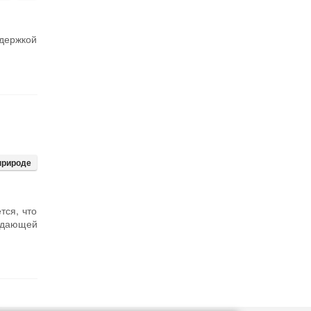
держкой
природе
тся, что
адающей