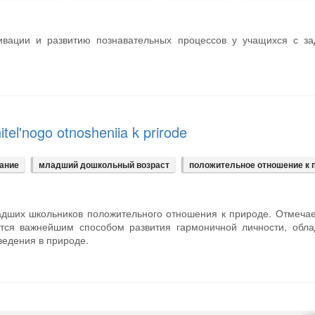
вации и развитию познавательных процессов у учащихся с за
itel'nogo otnosheniia k prirode
тание
младший дошкольный возраст
положительное отношение к 
ладших школьников положительного отношения к природе. Отмечае
тся важнейшим способом развития гармоничной личности, обл
ведения в природе.