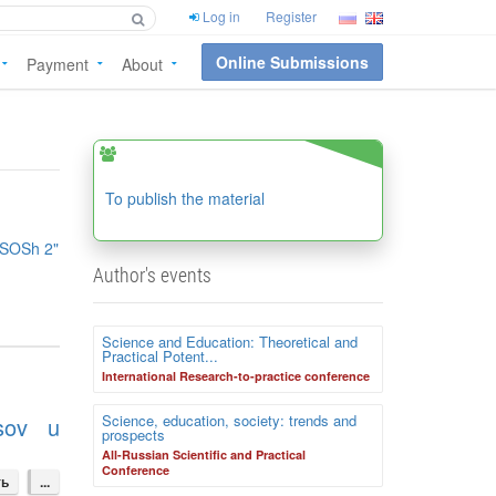
Log in
Register
Online Submissions
Payment
About
To publish the material
SOSh 2"
Author's events
Science and Education: Theoretical and
Practical Potent...
International Research-to-practice conference
Science, education, society: trends and
ssov u
prospects
All-Russian Scientific and Practical
Conference
ть
...