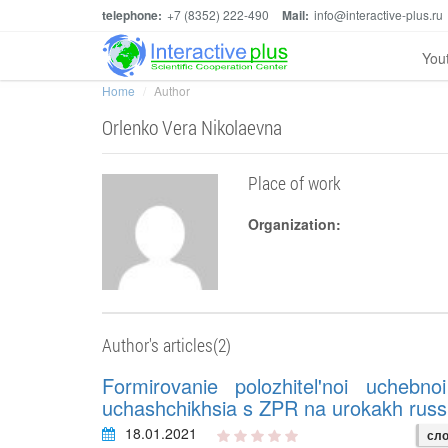
telephone:
+7 (8352) 222-490
Mail:
info@interactive-plus.ru
You
Home
Author
Orlenko Vera Nikolaevna
Place of work
Organization:
Author's articles(2)
Formirovanie polozhitel'noi uchebno
uchashchikhsia s ZPR na urokakh russ
18.01.2021
сло