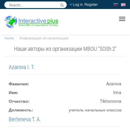
Log in
Register
inc
ра
Home
Информация об организации
Наши авторы из организации MBOU "SOSh 2"
Azarova I. T.
Фамилия:
Azarova
Имя:
Irina
Отчество:
Tikhonovna
Должность:
учитель начальных классов
Berteneva T. A.