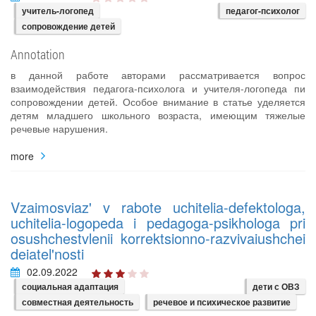
учитель-логопед
педагог-психолог
сопровождение детей
Annotation
в данной работе авторами рассматривается вопрос
взаимодействия педагога-психолога и учителя-логопеда пи
сопровождении детей. Особое внимание в статье уделяется
детям младшего школьного возраста, имеющим тяжелые
речевые нарушения.
more
Vzaimosviaz' v rabote uchitelia-defektologa,
uchitelia-logopeda i pedagoga-psikhologa pri
osushchestvlenii korrektsionno-razvivaiushchei
deiatel'nosti
02.09.2022
социальная адаптация
дети с ОВЗ
совместная деятельность
речевое и психическое развитие