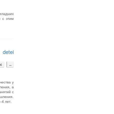
младших
я с этим
 detei
ас
...
чества у
ления, а
анятий с
шления.
–4 лет.