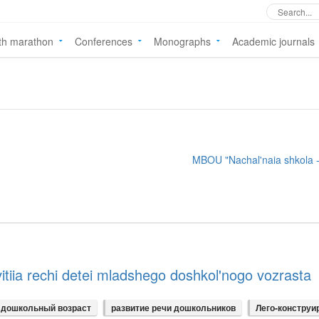
th marathon
Conferences
Monographs
Academic journals
MBOU "Nachal'naia shkola -
itiia rechi detei mladshego doshkol'nogo vozrasta
дошкольный возраст
развитие речи дошкольников
Лего-конструи