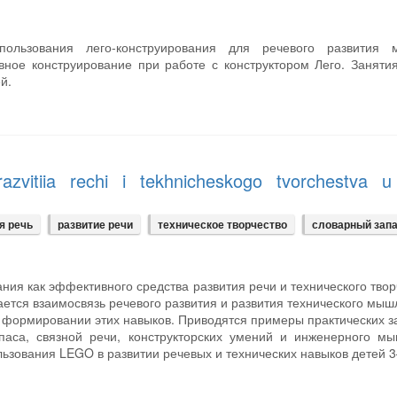
ользования лего-конструирования для речевого развития 
вное конструирование при работе с конструктором Лего. Заняти
й.
azvitiia rechi i tekhnicheskogo tvorchestva u
я речь
развитие речи
техническое творчество
словарный зап
ания как эффективного средства развития речи и технического твор
ется взаимосвязь речевого развития и развития технического мыш
в формировании этих навыков. Приводятся примеры практических з
паса, связной речи, конструкторских умений и инженерного мы
зования LEGO в развитии речевых и технических навыков детей 3