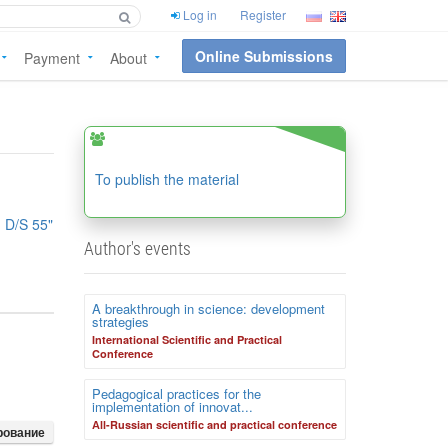
Log in
Register
Online Submissions
Payment
About
To publish the material
 D/S 55"
Author's events
A breakthrough in science: development
strategies
International Scientific and Practical
Conference
Pedagogical practices for the
implementation of innovat...
Аll-Russian scientific and practical conference
рование