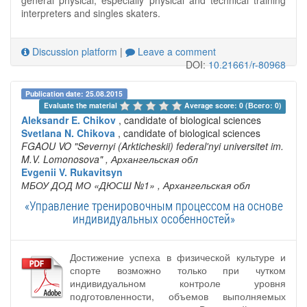
general physical, especially physical and technical training
interpreters and singles skaters.
Discussion platform
|
Leave a comment
DOI:
10.21661/r-80968
Publication date: 25.08.2015
Evaluate the material 
Average score: 0 (Всего: 0)
Aleksandr E. Chikov
, candidate of biological sciences
Svetlana N. Chikova
, candidate of biological sciences
FGAOU VO "Severnyi (Arkticheskii) federal'nyi universitet im.
M.V. Lomonosova"
, Архангельская обл
Evgenii V. Rukavitsyn
МБОУ ДОД МО «ДЮСШ №1»
, Архангельская обл
«Управление тренировочным процессом на основе
индивидуальных особенностей»
Достижение успеха в физической культуре и
спорте возможно только при чутком
индивидуальном контроле уровня
подготовленности, объемов выполняемых