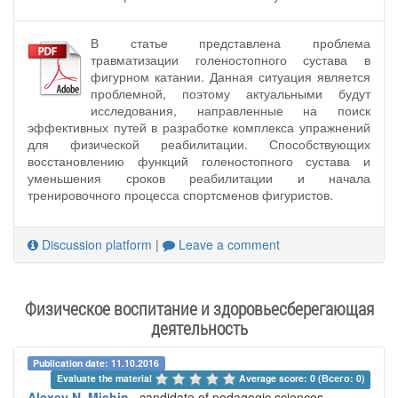
В статье представлена проблема
травматизации голеностопного сустава в
фигурном катании. Данная ситуация является
проблемной, поэтому актуальными будут
исследования, направленные на поиск
эффективных путей в разработке комплекса упражнений
для физической реабилитации. Способствующих
восстановлению функций голеностопного сустава и
уменьшения сроков реабилитации и начала
тренировочного процесса спортсменов фигуристов.
Discussion platform
|
Leave a comment
Физическое воспитание и здоровьесберегающая
деятельность
Publication date: 11.10.2016
Evaluate the material 
Average score: 0 (Всего: 0)
Alexey N. Mishin
, candidate of pedagogic sciences