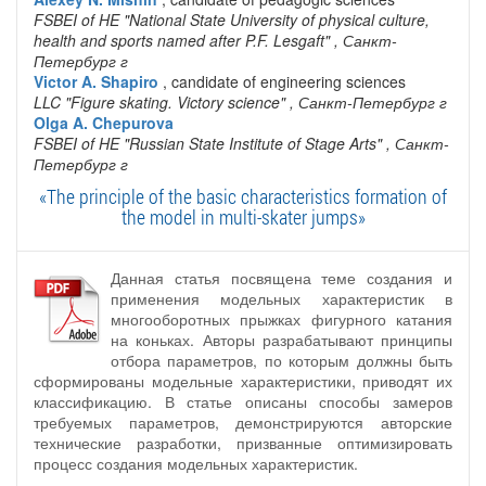
FSBEI of HE "National State University of physical culture,
health and sports named after P.F. Lesgaft"
, Санкт-
Петербург г
Victor A. Shapiro
, candidate of engineering sciences
LLC "Figure skating. Victory science"
, Санкт-Петербург г
Olga A. Chepurova
FSBEI of HE "Russian State Institute of Stage Arts"
, Санкт-
Петербург г
«The principle of the basic characteristics formation of
the model in multi-skater jumps»
Данная статья посвящена теме создания и
применения модельных характеристик в
многооборотных прыжках фигурного катания
на коньках. Авторы разрабатывают принципы
отбора параметров, по которым должны быть
сформированы модельные характеристики, приводят их
классификацию. В статье описаны способы замеров
требуемых параметров, демонстрируются авторские
технические разработки, призванные оптимизировать
процесс создания модельных характеристик.