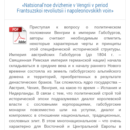
«Natsional'noe dvizhenie v Vengrii v period
Frantsuzskoi revoliutsii i napoleonovskikh voin»
Приступая к вопросу о политическом
положении Венгрии в империи Габсбургов,
авторы считают необходимым отметить
некоторые характерные черты и принципы
этой специфической исторической структуры.
Империя австрийских Габсбургов (до 1804 г. –
Священная Римская империя германской нации) начала
складываться в средние века и к началу раннего Нового
времени состояла из земель габсбургского альпийского
домена и территорий, приобретенных в результате
династических браков. Так сложилось ядро государства –
Австрия, Чехия, Венгрия, на какое-то время – Испания и
Нидерланды. В связи с тем, что политический строй той
исторической эпохи подразумевал диалог королевской
власти с сословными корпорациями, габсбургские
монархи повсеместно шли на уступки, диалог и
компромисс в отношении национальных, традиционных,
сословных элит. В этом многонациональном – что очень
характерно для Восточной и Центральной Европы в