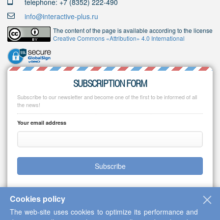
telephone: +7 (8352) 222-490
info@interactive-plus.ru
The content of the page is available according to the license
Creative Commons «Attribution» 4.0 International
SUBSCRIPTION FORM
Subscribe to our newsletter and become one of the first to be informed of all
the news!
Your email address
Subscribe
Cookies policy
The web-site uses cookies to optimize its performance and
Copyright © 2013-2026 Scientific Cooperation Center "Interactive Plus"