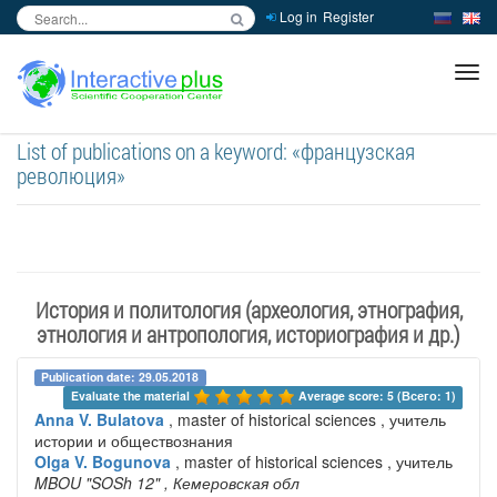
Log in
Register
inc
ра
List of publications on a keyword: «французская
революция»
История и политология (археология, этнография,
этнология и антропология, историография и др.)
Publication date: 29.05.2018
Evaluate the material 
Average score: 5 (Всего: 1)
Anna V. Bulatova
, master of historical sciences , учитель
истории и обществознания
Olga V. Bogunova
, master of historical sciences , учитель
MBOU "SOSh 12"
, Кемеровская обл