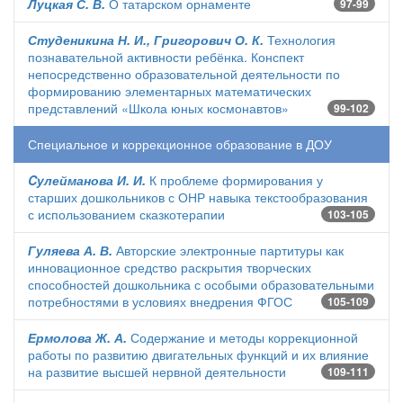
Луцкая С. В.
О татарском орнаменте
97-99
Студеникина Н. И., Григорович О. К.
Технология
познавательной активности ребёнка. Конспект
непосредственно образовательной деятельности по
формированию элементарных математических
представлений «Школа юных космонавтов»
99-102
Специальное и коррекционное образование в ДОУ
Cулейманова И. И.
К проблеме формирования у
старших дошкольников с ОНР навыка текстообразования
с использованием сказкотерапии
103-105
Гуляева А. В.
Авторские электронные партитуры как
инновационное средство раскрытия творческих
способностей дошкольника с особыми образовательными
потребностями в условиях внедрения ФГОС
105-109
Ермолова Ж. А.
Содержание и методы коррекционной
работы по развитию двигательных функций и их влияние
на развитие высшей нервной деятельности
109-111