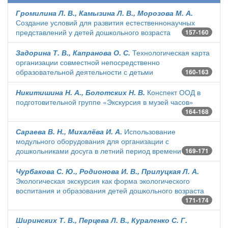
Громилина Л. В., Камызина Л. В., Морозова М. А.
Создание условий для развития естественнонаучных
представлений у детей дошкольного возраста
157-160
Задорина Т. В., Капранова О. С.
Технологическая карта
организации совместной непосредственно
образовательной деятельности с детьми
160-163
Никитишина Н. А., Болотских Н. В.
Конспект ООД в
подготовительной группе «Экскурсия в музей часов»
164-168
Сараева В. Н., Михалёва И. А.
Использование
модульного оборудования для организации с
дошкольниками досуга в летний период времени
169-171
Чурбакова С. Ю., Родионова И. В., Прилуцкая Л. А.
Экологическая экскурсия как форма экологического
воспитания и образования детей дошкольного возраста
171-174
Ширинских Т. В., Перцева Л. В., Кураленко С. Г.