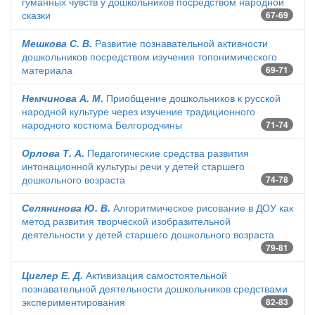
гуманных чувств у дошкольников посредством народной
сказки
67-69
Мешкова С. В.
Развитие познавательной активности
дошкольников посредством изучения топонимического
материала
69-71
Немчинова А. М.
Приобщение дошкольников к русской
народной культуре через изучение традиционного
народного костюма Белгородчины
71-74
Орлова Т. А.
Педагогические средства развития
интонационной культуры речи у детей старшего
дошкольного возраста
74-78
Селянинова Ю. В.
Алгоритмическое рисование в ДОУ как
метод развития творческой изобразительной
деятельности у детей старшего дошкольного возраста
79-81
Циглер Е. Д.
Активизация самостоятельной
познавательной деятельности дошкольников средствами
экспериментирования
82-83