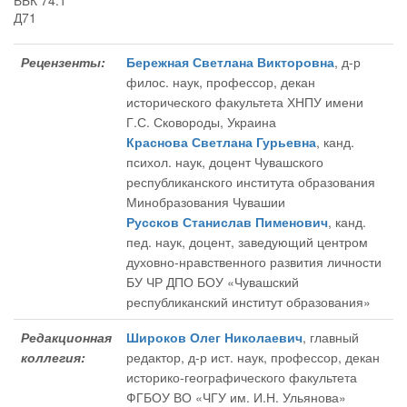
ББК 74.1
Д71
Рецензенты:
Бережная Светлана Викторовна
, д-р
филос. наук, профессор, декан
исторического факультета ХНПУ имени
Г.С. Сковороды, Украина
Краснова Светлана Гурьевна
, канд.
психол. наук, доцент Чувашского
республиканского института образования
Минобразования Чувашии
Руссков Станислав Пименович
, канд.
пед. наук, доцент, заведующий центром
духовно-нравственного развития личности
БУ ЧР ДПО БОУ «Чувашский
республиканский институт образования»
Редакционная
Широков Олег Николаевич
, главный
коллегия:
редактор
, д-р ист. наук, профессор, декан
историко-географического факультета
ФГБОУ ВО «ЧГУ им. И.Н. Ульянова»