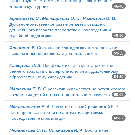
школе группе по теме «Выставка» (ознакомление с
книжной культурой)
46-48
Ефимова Н. С., Меньщикова О. С., Разинкова О. В.
Духовно-нравственное развитие детей старшего
дошкольного возраста посредством краеведения и
музейной педагогики
48-50
Ильина Н. В.
Составление загадок как метод развития
познавательной активности у дошкольников
51-53
Катерина Л. В.
Профилактика дезадаптации детей
раннего возраста с аллергопатологией к дошкольному
образовательному учреждению
54-59
Малюгина Е. В.
О развитии художественно-эстетического
восприятия детей старшего дошкольного возраста
60-62
Масленникова Е. А.
Развитие связной речи детей 5–7
лет в процессе работы по автоматизации звуков
посредством театрализации
62-67
Мельникова О. П., Сотникова И. А.
Воспитание