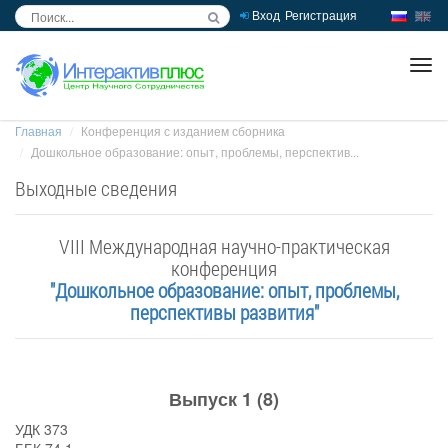
Вход
Регистрация
inc
ра
Главная
Конференция с изданием сборника
Дошкольное образование: опыт, проблемы, перспектив...
Выходные сведения
VIII Международная научно-практическая
конференция
"Дошкольное образование: опыт, проблемы,
перспективы развития"
Выпуск 1 (8)
УДК 373