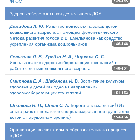
ФГОС
143-145
Здоровьесберегательная деятельность ДОУ
Демидова А. Ю.
Развитие певческих навыков детей
дошкольного возраста с помощью фонопедического
метода развития голоса В.В. Емельянова как средство
укрепления организма дошкольников
146-148
Левыкина Л. В., Крейзо Н. А., Чиркова С. С.
Использование здоровьесберегающих технологий в
работе с детьми дошкольного возраста
148-151
Смирнова Е. А., Шабанова И. В.
Воспитание культуры
здоровья у детей как одно из направлений
здоровьесберегающих технологий
151-153
Шнитова Н. П., Шпет С. А.
Берегите глаза детей! (Из
опыта работы педагогов специализированной группы для
детей с нарушением зрения.)
154-156
Организация воспитательно-образовательного процесса
в ДОУ