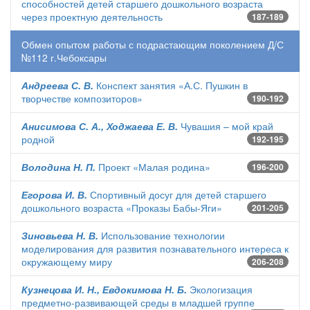
способностей детей старшего дошкольного возраста
через проектную деятельность
187-189
Обмен опытом работы с подрастающим поколением Д/С
№112 г.Чебоксары
Андреева С. В.
Конспект занятия «А.С. Пушкин в
творчестве композиторов»
190-192
Анисимова С. А., Ходжаева Е. В.
Чувашия – мой край
родной
192-195
Володина Н. П.
Проект «Малая родина»
196-200
Егорова И. В.
Спортивный досуг для детей старшего
дошкольного возраста «Проказы Бабы-Яги»
201-205
Зиновьева Н. В.
Использование технологии
моделирования для развития познавательного интереса к
окружающему миру
206-208
Кузнецова И. Н., Евдокимова Н. Б.
Экологизация
предметно-развивающей среды в младшей группе