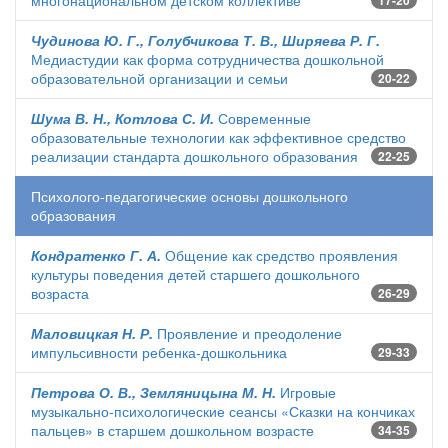
многонациональном детском коллективе
17-20
Чудинова Ю. Г., Голубчикова Т. В., Ширяева Р. Г.
Медиастудии как форма сотрудничества дошкольной
образовательной организации и семьи
20-22
Шума В. Н., Котлова С. И.
Современные
образовательные технологии как эффективное средство
реализации стандарта дошкольного образования
22-25
Психолого-педагогические основы дошкольного
образования
Кондратенко Г. А.
Общение как средство проявления
культуры поведения детей старшего дошкольного
возраста
26-29
Маловицкая Н. Р.
Проявление и преодоление
импульсивности ребенка-дошкольника
29-33
Петрова О. В., Земляницына М. Н.
Игровые
музыкально-психологические сеансы «Сказки на кончиках
пальцев» в старшем дошкольном возрасте
34-35