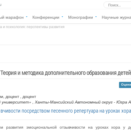
u
ый марафон
Конференции
Монографии
Научные журн
а и психология: перспективы развития
»
Теория и методика дополнительного образования детей
Оцени
ии, доцент , доцент
й университет»
, Ханты-Мансийский Автономный округ - Югра 
чивости посредством песенного репертуара на уроках хора
м развития эмоциональной отзывчивости на уроках хора у д