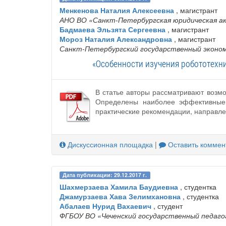
Менкенова Наталия Алексеевна
, магистрант
АНО ВО «Санкт-Петербургская юридическая а
Бадмаева Эльзята Сергеевна
, магистрант
Мороз Наталия Александровна
, магистрант
Санкт-Петербургский государственный эконо
«Особенности изучения робототехн
В статье авторы рассматривают возмо
Определены наиболее эффективные 
практические рекомендации, направле
Дискуссионная площадка
|
Оставить коммен
Дата публикации: 29.12.2017 г.
Шахмерзаева Хамила Баудиевна
, студентка
Джамурзаева Хава Зелимхановна
, студентка
Абалаев Нурид Вахаевич
, студент
ФГБОУ ВО «Чеченский государственный педаго