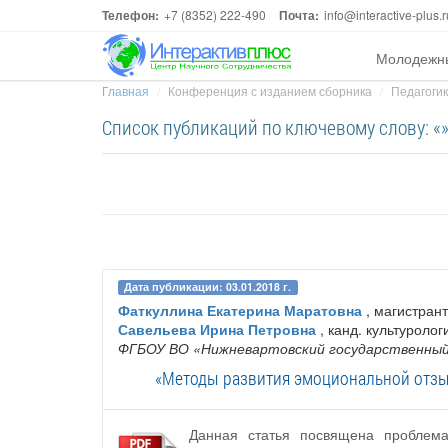
Телефон:
+7 (8352) 222-490
Почта:
info@interactive-plus.r
Молодежн
Главная
Конференция с изданием сборника
Педагогик
Список публикаций по ключевому слову: «
Дата публикации: 03.01.2018 г.
Фаткуллина Екатерина Маратовна
, магистрант
Савельева Ирина Петровна
, канд. культуролог
ФГБОУ ВО «Нижневартовский государственны
«Методы развития эмоциональной отзыв
Данная статья посвящена проблема