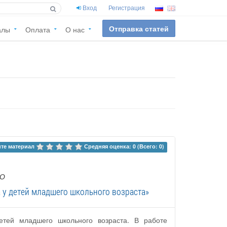
Вход
Регистрация
Отправка статей
алы
Оплата
О нас
те материал 
Средняя оценка: 0 (Всего: 0)
АО
 у детей младшего школьного возраста»
етей младшего школьного возраста. В работе