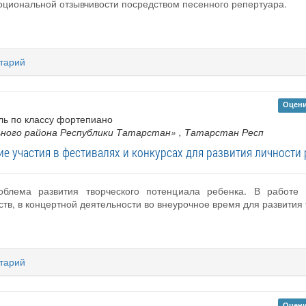
циональной отзывчивости посредством песенного репертуара.
тарий
Оцени
ль по классу фортепиано
ного района Республики Татарстан»
, Татарстан Респ
ие участия в фестивалях и конкурсах для развития личности 
облема развития творческого потенциала ребенка. В работе 
тв, в концертной деятельности во внеурочное время для развития 
тарий
Оцени