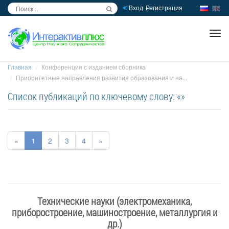
Вход
Регистрация
inc
ра
Главная
Конференция с изданием сборника
Приоритетные направления развития образования и на...
Список публикаций по ключевому слову: «»
«
1
2
3
4
»
Технические науки (электромеханика,
приборостроение, машиностроение, металлургия и
др.)