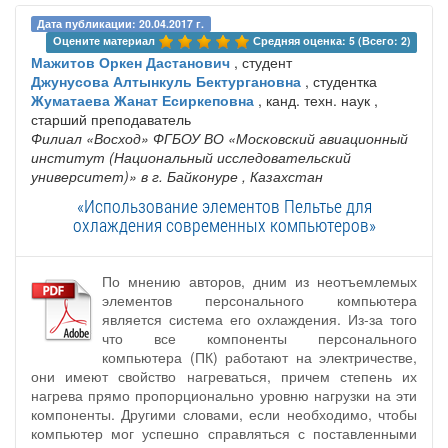
Дата публикации: 20.04.2017 г.
Оцените материал 
Средняя оценка: 5 (Всего: 2)
Мажитов Оркен Дастанович
, студент
Джунусова Алтынкуль Бектургановна
, студентка
Жуматаева Жанат Есиркеповна
, канд. техн. наук ,
старший преподаватель
Филиал «Восход» ФГБОУ ВО «Московский авиационный
институт (Национальный исследовательский
университет)» в г. Байконуре
, Казахстан
«Использование элементов Пельтье для
охлаждения современных компьютеров»
По мнению авторов, дним из неотъемлемых
элементов персонального компьютера
является система его охлаждения. Из-за того
что все компоненты персонального
компьютера (ПК) работают на электричестве,
они имеют свойство нагреваться, причем степень их
нагрева прямо пропорционально уровню нагрузки на эти
компоненты. Другими словами, если необходимо, чтобы
компьютер мог успешно справляться с поставленными