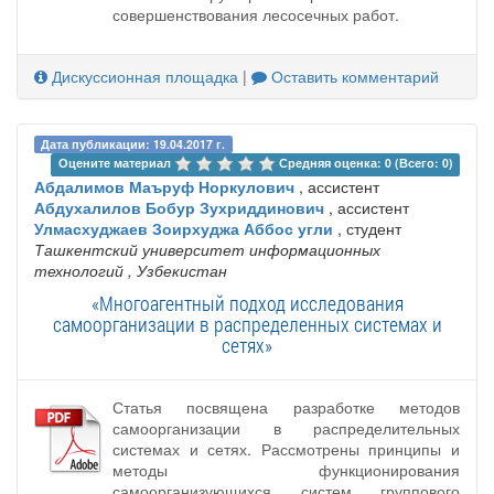
совершенствования лесосечных работ.
Дискуссионная площадка
|
Оставить комментарий
Дата публикации: 19.04.2017 г.
Оцените материал 
Средняя оценка: 0 (Всего: 0)
Абдалимов Маъруф Норкулович
, ассистент
Абдухалилов Бобур Зухриддинович
, ассистент
Улмасхуджаев Зоирхуджа Аббос угли
, студент
Ташкентский университет информационных
технологий
, Узбекистан
«Многоагентный подход исследования
самоорганизации в распределенных системах и
сетях»
Статья посвящена разработке методов
самоорганизации в распределительных
системах и сетях. Рассмотрены принципы и
методы функционирования
самоорганизующихся систем группового