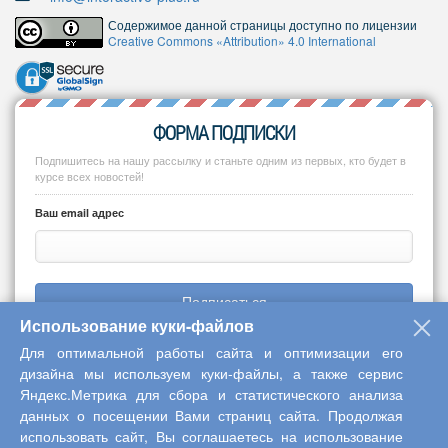
Содержимое данной страницы доступно по лицензии
Creative Commons «Attribution» 4.0 International
ФОРМА ПОДПИСКИ
Подпишитесь на нашу рассылку и станьте одним из первых, кто будет в
курсе всех новостей!
Ваш email адрес
Подписаться
Использование куки-файлов
Для оптимальной работы сайта и оптимизации его
дизайна мы используем куки-файлы, а также сервис
Яндекс.Метрика для сбора и статистического анализа
Copyright © 2013-2026 Центр научного сотрудничества «Интерактив
данных о посещении Вами страниц сайта. Продолжая
плюс»
использовать сайт, Вы соглашаетесь на использование