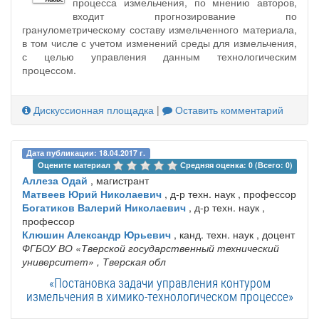
процесса измельчения, по мнению авторов,
входит прогнозирование по
гранулометрическому составу измельченного материала,
в том числе с учетом изменений среды для измельчения,
с целью управления данным технологическим
процессом.
Дискуссионная площадка
|
Оставить комментарий
Дата публикации: 18.04.2017 г.
Оцените материал 
Средняя оценка: 0 (Всего: 0)
Аллеза Одай
, магистрант
Матвеев Юрий Николаевич
, д-р техн. наук , профессор
Богатиков Валерий Николаевич
, д-р техн. наук ,
профессор
Клюшин Александр Юрьевич
, канд. техн. наук , доцент
ФГБОУ ВО «Тверской государственный технический
университет»
, Тверская обл
«Постановка задачи управления контуром
измельчения в химико-технологическом процессе»