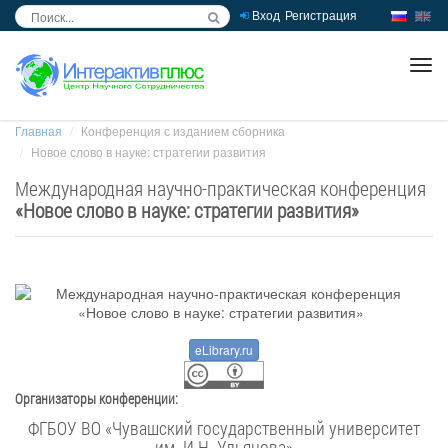
Вход
Регистрация
inc
ра
Главная
Конференция с изданием сборника
Новое слово в науке: стратегии развития
Международная научно-практическая конференция
«
Новое слово в науке: стратегии развития
»
eLibrary.ru
Организаторы конференции:
ФГБОУ ВО «Чувашский государственный университет
им. И.Н. Ульянова»