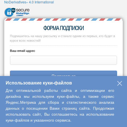
NoDerivatives» 4.0 International
ФОРМА ПОДПИСКИ
Подпишитесь на нашу рассылку и станьте одним из первых, кто будет в
курсе всех новостей!
Ваш email адрес
Подписаться
Использование куки-файлов
Для оптимальной работы сайта и оптимизации его
дизайна мы используем куки-файлы, а также сервис
Яндекс.Метрика для сбора и статистического анализа
Copyright © 2013-2026 Центр научного сотрудничества «Интерактив
данных о посещении Вами страниц сайта. Продолжая
плюс»
использовать сайт, Вы соглашаетесь на использование
куки-файлов и указанного сервиса.
Наверх