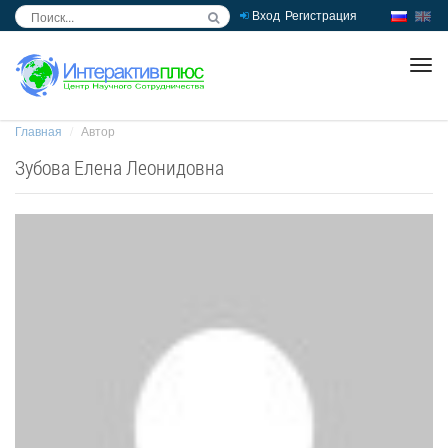
Вход
Регистрация
inc
ра
Главная
Автор
Зубова Елена Леонидовна