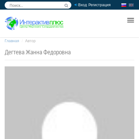
Вход
Регистрация
inc
ра
Главная
Автор
Дегтева Жанна Федоровна