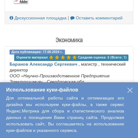
Дискуссионная площадка
|
Оставить комментарий
Экономика
Дата публикации: 17.06.2024 г.
Оцените материал 
Средняя оценка: 5 (Всего: 1)
Баранов Александр Сергеевич
, магистр , технический
директор
ООО «Научно-Производственное Предприятие
Электрохимия»
, Свердловская обл
Использование куки-файлов
«Анализ текущей и потенциальной эффективности
сотрудника компании»
Для оптимальной работы сайта и оптимизации его
дизайна мы используем куки-файлы, а также сервис
Яндекс.Метрика для сбора и статистического анализа
В статье рассматриваются вопросы,
данных о посещении Вами страниц сайта. Продолжая
касающиеся анализа текущей и
использовать сайт, Вы соглашаетесь на использование
потенциальной эффективности сотрудника
куки-файлов и указанного сервиса.
компании. Описывается значение сотрудников
для современной компании, определяются