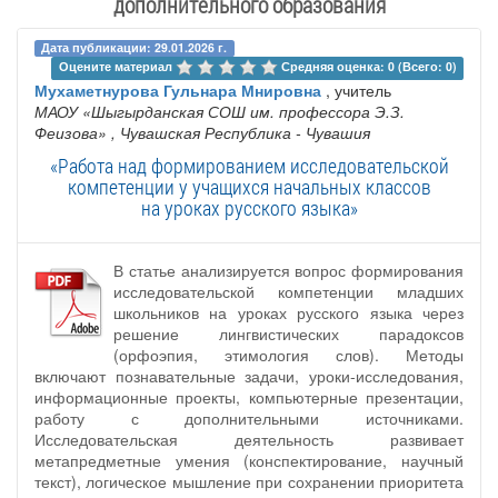
дополнительного образования
Дата публикации: 29.01.2026 г.
Оцените материал 
Средняя оценка: 0 (Всего: 0)
Мухаметнурова Гульнара Мнировна
, учитель
МАОУ «Шыгырданская СОШ им. профессора Э.З.
Феизова»
, Чувашская Республика - Чувашия
«Работа над формированием исследовательской
компетенции у учащихся начальных классов
на уроках русского языка»
В статье анализируется вопрос формирования
исследовательской компетенции младших
школьников на уроках русского языка через
решение лингвистических парадоксов
(орфоэпия, этимология слов). Методы
включают познавательные задачи, уроки-исследования,
информационные проекты, компьютерные презентации,
работу с дополнительными источниками.
Исследовательская деятельность развивает
метапредметные умения (конспектирование, научный
текст), логическое мышление при сохранении приоритета