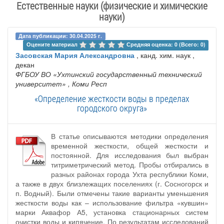
Естественные науки (физические и химические
науки)
Дата публикации: 30.04.2025 г.
Оцените материал 
Средняя оценка: 0 (Всего: 0)
Засовская Мария Александровна
, канд. хим. наук ,
декан
ФГБОУ ВО «Ухтинский государственный технический
университет»
, Коми Респ
«Определение жесткости воды в пределах
городского округа»
В статье описываются методики определения
временной жесткости, общей жесткости и
постоянной. Для исследования был выбран
титриметрический метод. Пробы отбирались в
разных районах города Ухта республики Коми,
а также в двух близлежащих поселениях (г. Сосногорск и
п. Водный). Были отмечены такие варианты уменьшения
жесткости воды как – использование фильтра «кувшин»
марки Аквафор А5, установка стационарных систем
очистки воды и кипячение. По результатам исследований