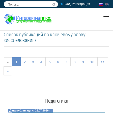
Вход
Регистрация
inc
ра
Список публикаций по ключевому слову:
«исследования»
«
1
2
3
4
5
6
7
8
9
10
11
»
Педагогика
Дата публикации: 28.07.2026 г.