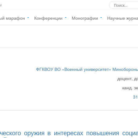
u
ый марафон
Конференции
Монографии
Научные журн
ФГКВОУ ВО «Военный университет» Минобороны
доцент, д
канд. э
31
ческого оружия в интересах повышения социа