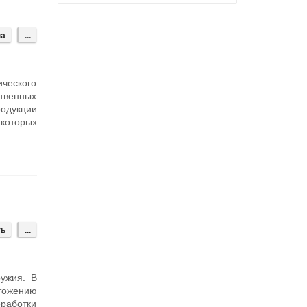
на
...
ического
твенных
родукции
 которых
ть
...
ужия. В
чтожению
еработки