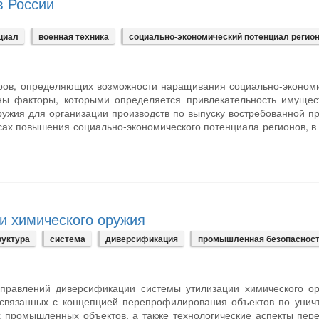
в России
циал
военная техника
социально-экономический потенциал регио
оров, определяющих возможности наращивания социально-эконом
ены факторы, которыми определяется привлекательность имущес
ружия для организации производств по выпуску востребованной п
сах повышения социально-экономического потенциала регионов, в
и химического оружия
уктура
система
диверсификация
промышленная безопаснос
правлений диверсификации системы утилизации химического ор
 связанных с концепцией перепрофилирования объектов по уни
х промышленных объектов, а также технологические аспекты пер