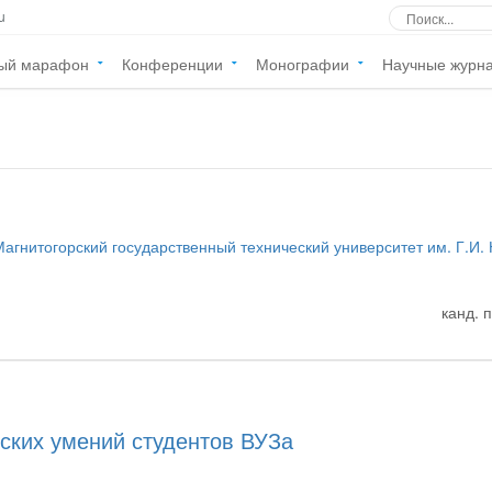
u
ый марафон
Конференции
Монографии
Научные журн
гнитогорский государственный технический университет им. Г.И.
канд. 
ьских умений студентов ВУЗа