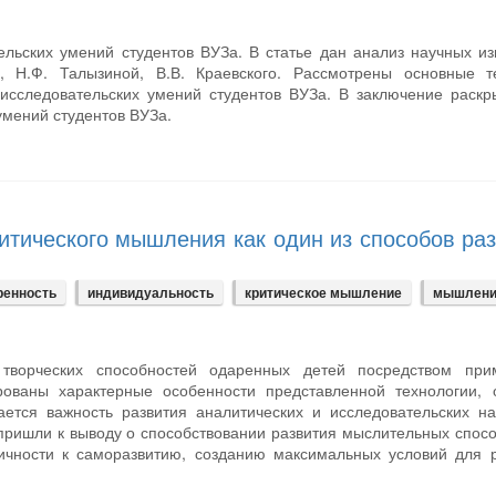
льских умений студентов ВУЗа. В статье дан анализ научных и
а, Н.Ф. Талызиной, В.В. Краевского. Рассмотрены основные т
исследовательских умений студентов ВУЗа. В заключение раск
умений студентов ВУЗа.
итического мышления как один из способов ра
ренность
индивидуальность
критическое мышление
мышлени
 творческих способностей одаренных детей посредством при
рованы характерные особенности представленной технологии, 
ется важность развития аналитических и исследовательских н
 пришли к выводу о способствовании развития мыслительных спос
чности к саморазвитию, созданию максимальных условий для р