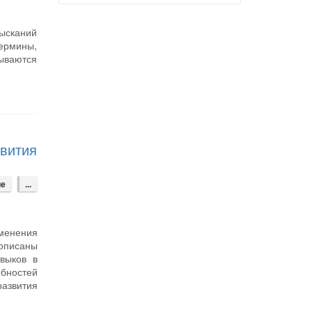
зысканий
ермины,
рываются
звития
е
...
менения
описаны
авыков в
обностей
азвития