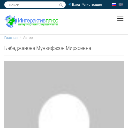
Вход
Регистрация
inc
ра
Главная
Автор
Бабаджанова Мунзифахон Мирзоевна