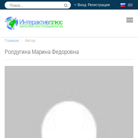
Вход
Регистрация
inc
ра
Главная
Автор
Ролдугина Марина Федоровна