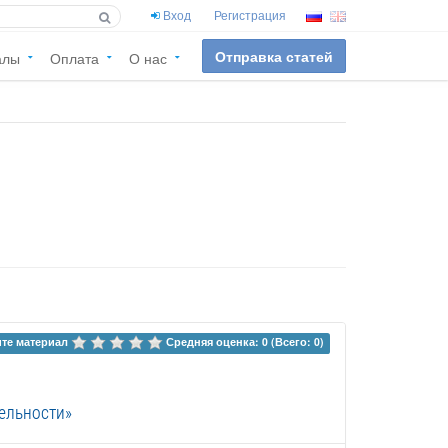
Вход
Регистрация
Отправка статей
алы
Оплата
О нас
те материал 
Средняя оценка: 0 (Всего: 0)
ельности»