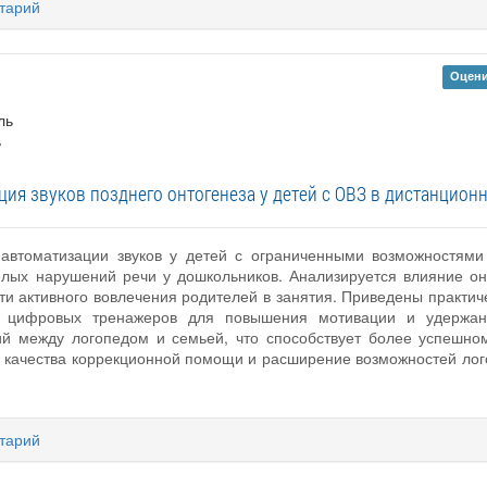
тарий
Оцени
ль
ь
ция звуков позднего онтогенеза у детей с ОВЗ в дистанцион
 автоматизации звуков у детей с ограниченными возможностями
лых нарушений речи у дошкольников. Анализируется влияние он
ти активного вовлечения родителей в занятия. Приведены практи
и цифровых тренажеров для повышения мотивации и удержан
й между логопедом и семьей, что способствует более успешно
е качества коррекционной помощи и расширение возможностей лого
тарий