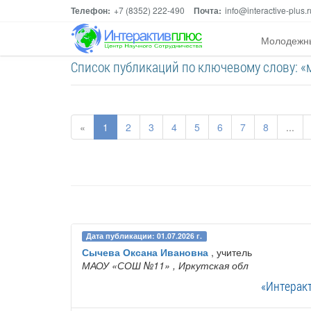
Телефон:
+7 (8352) 222-490
Почта:
info@interactive-plus.r
Молодежн
Список публикаций по ключевому слову: «
«
1
2
3
4
5
6
7
8
...
Дата публикации: 01.07.2026 г.
Сычева Оксана Ивановна
, учитель
МАОУ «СОШ №11»
, Иркутская обл
«Интеракт