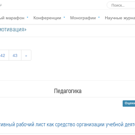
u
ый марафон
Конференции
Монографии
Научные журн
мотивация»
42
43
»
Педагогика
Оцени
ивный рабочий лист как средство организации учебной деят