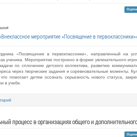
Оцени
ашия
«Внеклассное мероприятие «Посвящение в первоклассники»
аздника «Посвящение в первоклассники», направленный на у
за ученика. Мероприятие построено в форме увлекательного игро
задачи по сплочению детского коллектива, развитию коммуникат
ереса через творческие задания и соревновательные моменты. Ку
, что помогает детям осознать серьезность нового статуса, зак
и в учебе.
тарий
ный процесс в организациях общего и дополнительног
Оцени