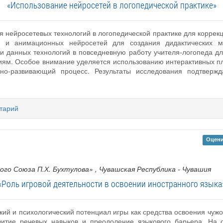
«Использование нейросетей в логопедической практике»
 нейросетевых технологий в логопедической практике для коррек
их и анимационных нейросетей для создания дидактических м
ии данных технологий в повседневную работу учителя-логопеда 
тиям. Особое внимание уделяется использованию интерактивных п
нно-развивающий процесс. Результаты исследования подтверж
тарий
Оцени
го Союза П.Х. Бухтулова»
, Чувашская Республика - Чувашия
«Роль игровой деятельности в освоении иностранного языка
ский и психологический потенциал игры как средства освоения чуж
витие речевых навыков и преодоление языкового барьера. На о