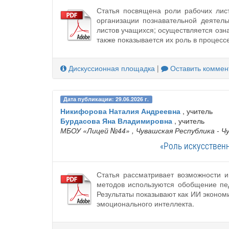
Статья посвящена роли рабочих лист
организации познавательной деятел
листов учащихся; осуществляется озн
также показывается их роль в процесс
Дискуссионная площадка
|
Оставить коммен
Дата публикации: 29.06.2026 г.
Никифорова Наталия Андреевна
, учитель
Бурдасова Яна Владимировна
, учитель
МБОУ «Лицей №44»
, Чувашская Республика - Ч
«Роль искусствен
Статья рассматривает возможности и
методов используются обобщение пе
Результаты показывают как ИИ эконо
эмоционального интеллекта.