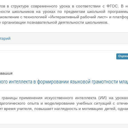
ов в структуре современного урока в соответствии с ФГОС. В н
ьности школьников на уроках по предметам школьной программы
акомление с технологией «Интерактивный рабочий лист» и платфо
е организации познавательной деятельности школьников.
тарий
Оцени
увашия
ного интеллекта в формировании языковой грамотности мл
 границы применения искусственного интеллекта (ИИ) на уроках
дагогического опыта и моделирование учебных ситуаций с отеч
мит время учителя, повышает наглядность и мотивацию детей, од