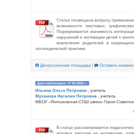
Статья посвящена вопросу применения
возможности текстовых, графическ
Подчеркивается значимость интеграц
нарушений и мотивации детей к заня
вовлечения родителей в коррекцио
логопедической практике.
Дискуссионная площадка
|
Оставить коммен
Дата публикации: 27.05.2026 г.
Ильина Ольга Петровна
, учитель
Муханова Наталия Петровна
, учитель
МБОУ «Янтиковская СОШ имени Героя Советско
В статье рассматривается педагогиче
игровых методик на мотивацию, раз