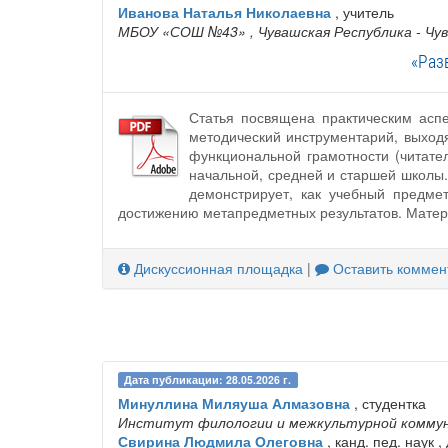
Иванова Наталья Николаевна
, учитель
МБОУ «СОШ №43»
, Чувашская Республика - Чу
«Раз
Статья посвящена практическим асп
методический инструментарий, выход
функциональной грамотности (читате
начальной, средней и старшей школы
демонстрирует, как учебный предме
достижению метапредметных результатов. Матер
Дискуссионная площадка
|
Оставить коммен
Дата публикации: 28.05.2026 г.
Минуллина Миляуша Алмазовна
, студентка
Институт филологии и межкультурной коммуни
Свирина Людмила Олеговна
, канд. пед. наук ,