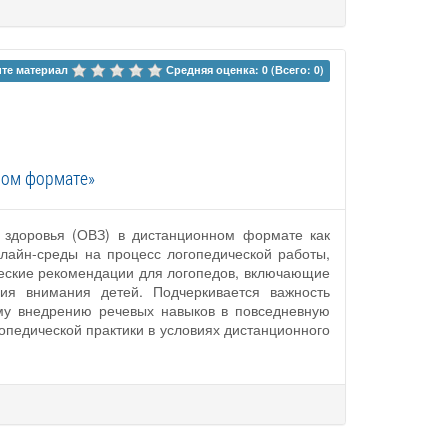
те материал 
Средняя оценка: 0 (Всего: 0)
ном формате»
 здоровья (ОВЗ) в дистанционном формате как
лайн-среды на процесс логопедической работы,
ческие рекомендации для логопедов, включающие
ия внимания детей. Подчеркивается важность
му внедрению речевых навыков в повседневную
педической практики в условиях дистанционного