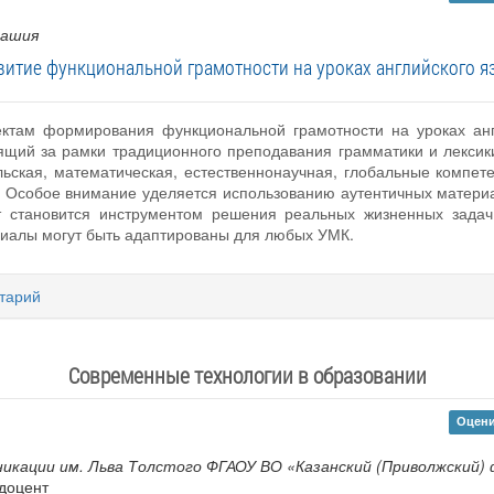
вашия
витие функциональной грамотности на уроках английского я
ектам формирования функциональной грамотности на уроках анг
ящий за рамки традиционного преподавания грамматики и лексик
льская, математическая, естественнонаучная, глобальные компе
. Особое внимание уделяется использованию аутентичных матери
т становится инструментом решения реальных жизненных зада
иалы могут быть адаптированы для любых УМК.
тарий
Современные технологии в образовании
Оцени
кации им. Льва Толстого ФГАОУ ВО «Казанский (Приволжский)
 доцент