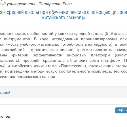
ный университет»
, Татарстан Респ
хся средней школы при обучении лексике с помощью цифров
китайского языков)»
хологических особенностей учащихся средней школы (5–9 классы)
 инструментов. В ходе исследования проанализированы психо
начимость учебного материала, потребность в наглядности), а та
 (английский – фонетическое письмо, грамматическое словоизме
аны критерии эффективности цифровых платформ (мультиме
стуальность), проведён сравнительный анализ семи платформ.
s») и китайского языка (тема «Профессии»), включающий этапы
и) подтвердила методическую состоятельность комплекса, его со
ачества лексического навыка.
тарий
Оцени
огопед