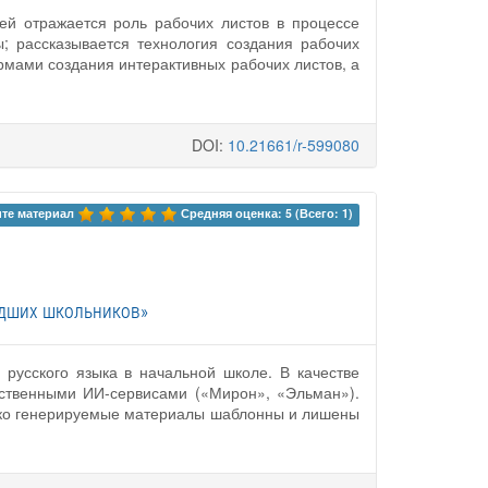
ей отражается роль рабочих листов в процессе
; рассказывается технология создания рабочих
рмами создания интерактивных рабочих листов, а
DOI:
10.21661/r-599080
те материал 
Средняя оценка: 5 (Всего: 1)
адших школьников»
 русского языка в начальной школе. В качестве
ественными ИИ-сервисами («Мирон», «Эльман»).
нако генерируемые материалы шаблонны и лишены