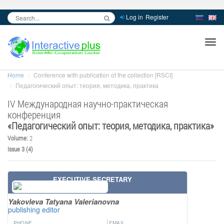
Log in
Register
inc
ра
Home
Conference with publication of the collection [RSCI]
Педагогический опыт: теория, методика, практика
IV Международная научно-практическая
конференция
«
Педагогический опыт: теория, методика, практика
»
Volume:
2
Issue 3 (4)
EXECUTIVE SECRETARY
Yakovleva Tatyana Valerianovna
publishing editor
PHONE
EMAIL