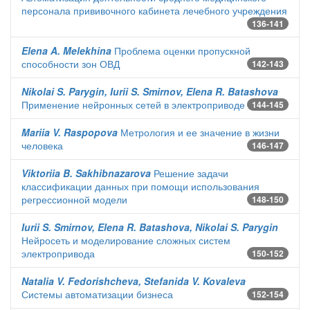
персонала прививочного кабинета лечебного учреждения
136-141
Elena A. Melekhina
Проблема оценки пропускной
способности зон ОВД
142-143
Nikolai S. Parygin, Iurii S. Smirnov, Elena R. Batashova
Применение нейронных сетей в электроприводе
144-145
Mariia V. Raspopova
Метрология и ее значение в жизни
человека
146-147
Viktoriia B. Sakhibnazarova
Решение задачи
классификации данных при помощи использования
регрессионной модели
148-150
Iurii S. Smirnov, Elena R. Batashova, Nikolai S. Parygin
Нейросеть и моделирование сложных систем
электропривода
150-152
Natalia V. Fedorishcheva, Stefanida V. Kovaleva
Системы автоматизации бизнеса
152-154