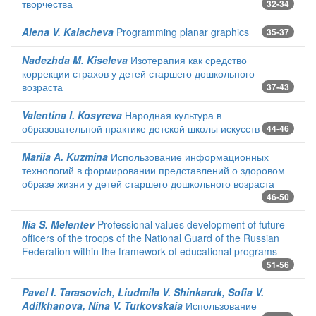
творчества
32-34
Alena V. Kalacheva
Programming planar graphics
35-37
Nadezhda M. Kiseleva
Изотерапия как средство
коррекции страхов у детей старшего дошкольного
возраста
37-43
Valentina I. Kosyreva
Народная культура в
образовательной практике детской школы искусств
44-46
Mariia A. Kuzmina
Использование информационных
технологий в формировании представлений о здоровом
образе жизни у детей старшего дошкольного возраста
46-50
Ilia S. Melentev
Professional values ​​development of future
officers of the troops of the National Guard of the Russian
Federation within the framework of educational programs
51-56
Pavel I. Tarasovich, Liudmila V. Shinkaruk, Sofia V.
Adilkhanova, Nina V. Turkovskaia
Использование