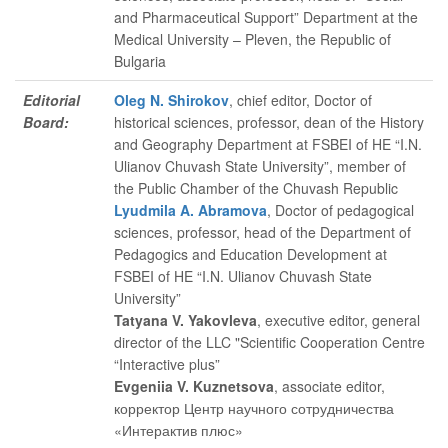
and Pharmaceutical Support” Department at the
Medical University – Pleven, the Republic of
Bulgaria
Editorial
Oleg N. Shirokov
, chief editor
, Doctor of
Board:
historical sciences, professor, dean of the History
and Geography Department at FSBEI of HE “I.N.
Ulianov Chuvash State University”, member of
the Public Chamber of the Chuvash Republic
Lyudmila A. Abramova
, Doctor of pedagogical
sciences, professor, head of the Department of
Pedagogics and Education Development at
FSBEI of HE “I.N. Ulianov Chuvash State
University”
Tatyana V. Yakovleva
, executive editor
, general
director of the LLC "Scientific Cooperation Centre
“Interactive plus”
Evgeniia V. Kuznetsova
, associate editor
,
корректор Центр научного сотрудничества
«Интерактив плюс»