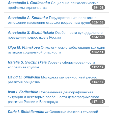
Anastasiia I. Gudimenko
Социально-психологические
проблемы одиночества
99-101
Anastasiia A. Kostenko
Государственная политика в
отношении населения старших возрастных групп
102-103
Anastasiia S. Mezhiritskaia
Особенности суицидального
поведения подростков в России
104-106
Olga M. Primakova
Онкологические заболевания как один
из видов социальной опасности
106-111
Natalia S. Svidzinskaia
Уровень сформированности
коллектива группы
112-114
David O. Siniavskii
Молодежь как ценностный ресурс
развития общества
115-117
Ivan I. Fediachkin
Современная демографическая
ситуация и некоторые особенности демографического
развития России и Волгограда
117-119
Daria I. Shishliannikova
Основные факторы трудовой