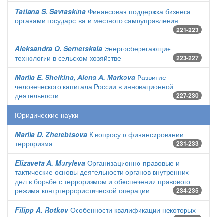
Tatiana S. Savraskina
Финансовая поддержка бизнеса
органами государства и местного самоуправления
221-223
Aleksandra O. Sernetskaia
Энергосберегающие
технологии в сельском хозяйстве
223-227
Mariia E. Sheikina, Alena A. Markova
Развитие
человеческого капитала России в инновационной
деятельности
227-230
Юридические науки
Mariia D. Zherebtsova
К вопросу о финансировании
терроризма
231-233
Elizaveta A. Muryleva
Организационно-правовые и
тактические основы деятельности органов внутренних
дел в борьбе с терроризмом и обеспечении правового
режима контртеррористической операции
234-235
Filipp A. Rotkov
Особенности квалификации некоторых