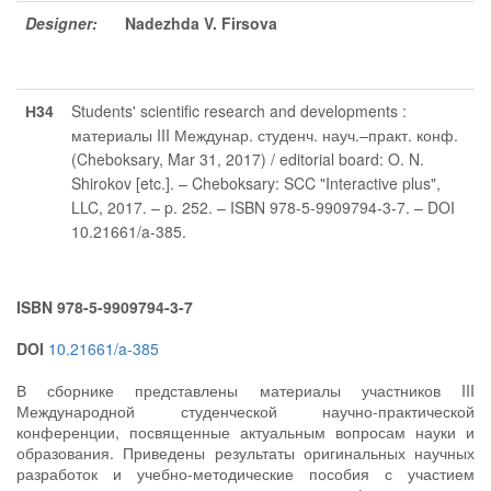
Designer:
Nadezhda V. Firsova
Н34
Students' scientific research and developments :
материалы III Междунар. студенч. науч.–практ. конф.
(Cheboksary, Mar 31, 2017) / editorial board: O. N.
Shirokov [etc.]. – Cheboksary: SCC "Interactive plus",
LLC, 2017. – p. 252. – ISBN 978-5-9909794-3-7. – DOI
10.21661/a-385.
ISBN 978-5-9909794-3-7
DOI
10.21661/a-385
В сборнике представлены материалы участников III
Международной студенческой научно-практической
конференции, посвященные актуальным вопросам науки и
образования. Приведены результаты оригинальных научных
разработок и учебно-методические пособия с участием