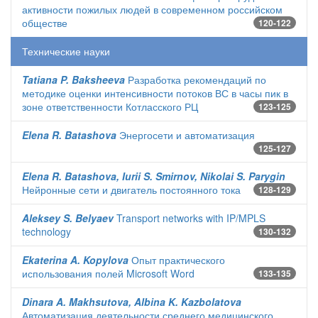
активности пожилых людей в современном российском
обществе
120-122
Технические науки
Tatiana P. Baksheeva
Разработка рекомендаций по
методике оценки интенсивности потоков ВС в часы пик в
зоне ответственности Котласского РЦ
123-125
Elena R. Batashova
Энергосети и автоматизация
125-127
Elena R. Batashova, Iurii S. Smirnov, Nikolai S. Parygin
Нейронные сети и двигатель постоянного тока
128-129
Aleksey S. Belyaev
Transport networks with IP/MPLS
technology
130-132
Ekaterina A. Kopylova
Опыт практического
использования полей Microsoft Word
133-135
Dinara A. Makhsutova, Albina K. Kazbolatova
Автоматизация деятельности среднего медицинского