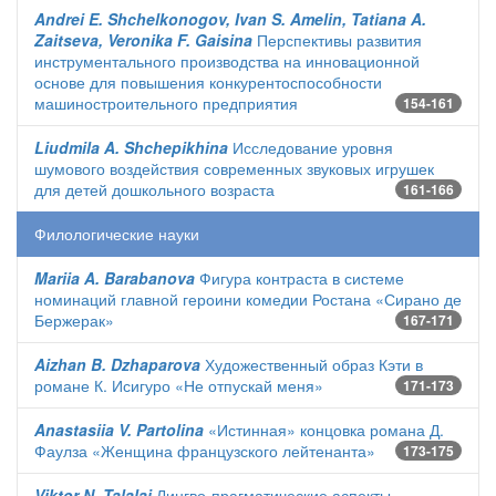
Andrei E. Shchelkonogov, Ivan S. Amelin, Tatiana A.
Zaitseva, Veronika F. Gaisina
Перспективы развития
инструментального производства на инновационной
основе для повышения конкурентоспособности
машиностроительного предприятия
154-161
Liudmila A. Shchepikhina
Исследование уровня
шумового воздействия современных звуковых игрушек
для детей дошкольного возраста
161-166
Филологические науки
Mariia A. Barabanova
Фигура контраста в системе
номинаций главной героини комедии Ростана «Сирано де
Бержерак»
167-171
Aizhan B. Dzhaparova
Художественный образ Кэти в
романе К. Исигуро «Не отпускай меня»
171-173
Anastasiia V. Partolina
«Истинная» концовка романа Д.
Фаулза «Женщина французского лейтенанта»
173-175
Viktor N. Talalai
Лингво-прагматические аспекты