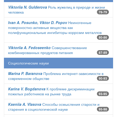
Viktoriia N. Gulderova
Роль жужелиц в природе и жизни
человека
78-79
Ivan A. Posunko, Viktor D. Popov
Неиногенные
поверхностно-активные вещества как
полифункциональные ингибиторы коррозии металлов
80-86
Viktoriia A. Fedoseenko
Совершенствование
комбинированных продуктов питания
87-89
Социологические науки
Marina P. Baranova
Проблема интернет-зависимости в
современном обществе
90-93
Karina V. Bogdanova
К проблеме дискриминации
пожилых работников на рынке труда
93-95
Kseniia A. Vlasova
Способы осмысления старости и
старения в социологической науке
95-98