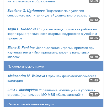
интеллект-карт в образовании
56-59
Svetlana G. Ugriumova
Педагогические условия
сенсорного воспитания детей дошкольного возраста
59-62
Aigul F. Uldanova
Социально-педагогическая работа по
коррекции агрессивности старших подростков в учебном
процессе
62-65
Elena S. Fenkina
Использование игровых приемов при
изучении темы «Имя прилагательное» в начальных
классах
66-70
Психологические науки
Aleksandra M. Velmova
Страх как феноменологическая
категория
71-75
Iuliia I. Mashlykina
Управление мотивацией в условиях
стресса (на примере МО МВД «Камышинский»)
75-77
Сельскохозяйственные науки