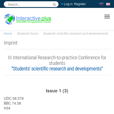
Log in
Register
inc
ра
Home
Students' forum
Students' scientific research and developments
Imprint
III International Research-to-practice Conference for
students
"Students' scientific research and developments"
Issue 1 (3)
UDC 08:378
BBC 74.58
Н34