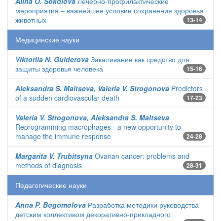
Alina O. Sokolova
Лечебно-профилактические
мероприятия – важнейшее условие сохранения здоровья
животных
13-14
Медицинские науки
Viktoriia N. Gulderova
Закаливание как средство для
защиты здоровья человека
15-16
Aleksandra S. Maltseva, Valeria V. Strogonova
Predictors
of a sudden cardiovascular death
17-23
Valeria V. Strogonova, Aleksandra S. Maltseva
Reprogramming macrophages - a new opportunity to
manage the immune response
24-28
Margarita V. Trubitsyna
Ovarian cancer: problems and
methods of diagnosis
28-31
Педагогические науки
Anna P. Bogomolova
Разработка методики руководства
детским коллективом декоративно-прикладного