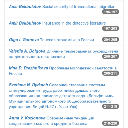
Amir Bekbulatov
Social security of transnational migration
196-197
Amir Bekbulatov
Insurance in the detective literature
197-203
Olga I. Garneva
Теневая экономика в России
204-205
Valeriia A. Dolgova
Влияние темперамента руководителя
на деятельность организации
206-207
Irina D. Drazhnikova
Проблемы молодежной занятости в
России
208-211
Svetlana N. Dyrkach
Совершенствование системы
стимулирования труда работников дошкольного
образования (на примере детского сада «Дельфинчик»
Муниципального автономного общеобразовательного
учреждения Лицей №27 г. Улан-Удэ)
211-218
Anna V. Kozionova
Современные тенденции
кредитования малого и среднего бизнеса
218-220