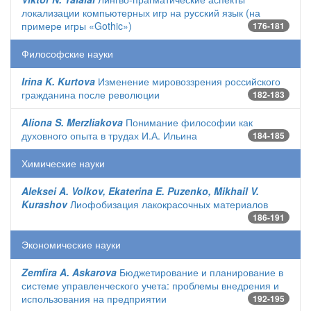
локализации компьютерных игр на русский язык (на
примере игры «Gothic»)
176-181
Философские науки
Irina K. Kurtova
Изменение мировоззрения российского
гражданина после революции
182-183
Aliona S. Merzliakova
Понимание философии как
духовного опыта в трудах И.А. Ильина
184-185
Химические науки
Aleksei A. Volkov, Ekaterina E. Puzenko, Mikhail V.
Kurashov
Лиофобизация лакокрасочных материалов
186-191
Экономические науки
Zemfira A. Askarova
Бюджетирование и планирование в
системе управленческого учета: проблемы внедрения и
использования на предприятии
192-195