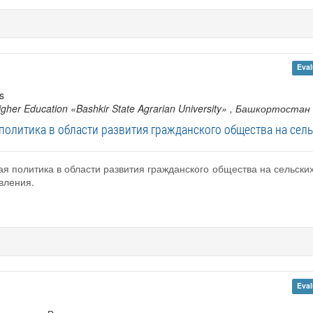
Eval
s
Higher Education «Bashkir State Agrarian University»
, Башкортостан
политика в области развития гражданского общества на сел
ая политика в области развития гражданского общества на сельски
вления.
Eval