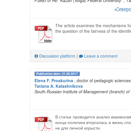
FSAEI of HE "Kazan (Volga) Federal University"
, Т
«Север
The article examines the mechanisms for r
the question of the fairness of the identif
Discussion platform
|
Leave a comment
Publication date: 21.06.2017
Elena F. Proskurina
, doctor of pedagogic science
Tatiana A. Kalashnikova
South-Russian Institute of Management (branch) of
В статье проводится анализ взаимосвя
конца политика вторгалась в жизнь сп
не для личной корысти.