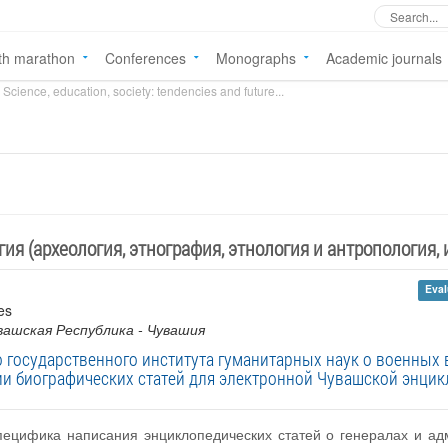
th marathon
Conferences
Monographs
Academic journals
Science, education, society: tendencies and future...
ия (археология, этнография, этнология и антропология, 
Eval
es
увашская Республика - Чувашия
государственного института гуманитарных наук о военных 
и биографических статей для электронной Чувашской энци
пецифика написания энциклопедических статей о генералах и ад