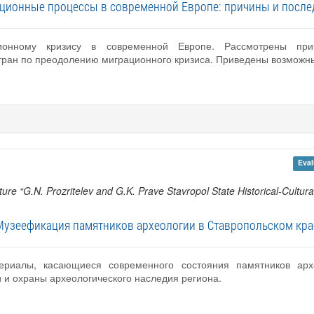
ционные процессы в современной Европе: причины и после
ионному кризису в современной Европе. Рассмотрены при
ран по преодолению миграционного кризиса. Приведены возможные
Eval
Culture “G.N. Prozritelev and G.K. Prave Stavropol State Historical-Cu
Музеефикация памятников археологии в Ставропольском кра
ериалы, касающиеся современного состояния памятников архе
и охраны археологического наследия региона.