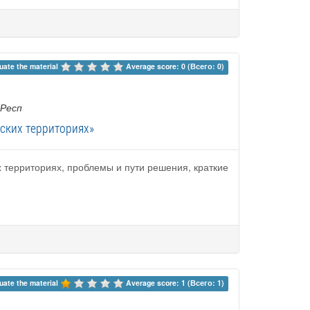
uate the material 
Average score: 0 (Всего: 0)
 Респ
ьских территориях»
х территориях, проблемы и пути решения, краткие
uate the material 
Average score: 1 (Всего: 1)