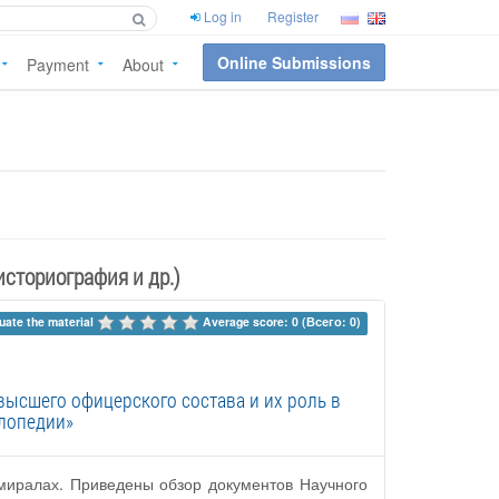
Log in
Register
Online Submissions
Payment
About
историография и др.)
uate the material 
Average score: 0 (Всего: 0)
высшего офицерского состава и их роль в
клопедии»
миралах. Приведены обзор документов Научного