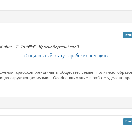
Eval
fter I.T. Trubilin"
, Краснодарский край
«Социальный статус арабских женщин»
ожения арабской женщины в обществе, семье, политике, образо
 лицах окружающих мужчин. Особое внимание в работе уделено ара
Eval