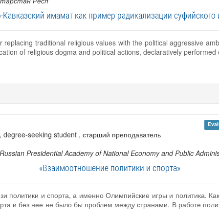
атарстан Респ
о-Кавказский имамат как пример радикализации суфийского 
eplacing traditional religious values with the political aggressive ambi
ication of religious dogma and political actions, declaratively performed o
Eval
s, degree-seeking student , старший преподаватель
 Russian Presidential Academy of National Economy and Public Adminis
«Взаимоотношение политики и спорта»
зи политики и спорта, а именно Олимпийские игры и политика. Ка
орта и без нее не было бы проблем между странами. В работе полит