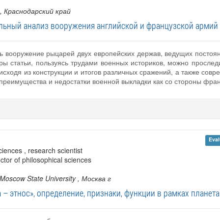
, Краснодарский край
льный анализ вооружения английской и французской армий 
ь вооружение рыцарей двух европейских держав, ведущих постоян
ры статьи, пользуясь трудами военных историков, можно прослед
 исходя из конструкции и итогов различных сражений, а также сов
реимущества и недостатки военной выкладки как со стороны францу
Eval
ciences , research scientist
octor of philosophical sciences
Moscow State University
, Москва г
 – этнос», определение, признаки, функции в рамках плане