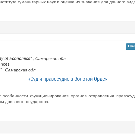
нститута гуманитарных наук и оценка их значения для данного вид
Eval
ity of Economics”
, Самарская обл
iences
”
, Самарская обл
«Суд и правосудие в Золотой Орде»
т особенности функционирования органов отправления правосуд
ы древнего государства.