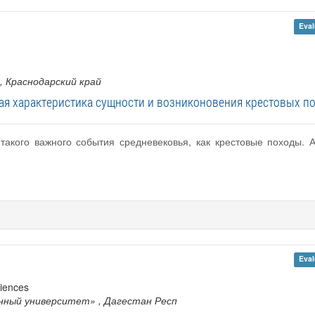
Eval
, Краснодарский край
ая характеристика сущности и возниконовения крестовых п
 такого важного события средневековья, как крестовые походы.
Eval
ciences
нный университет»
, Дагестан Респ