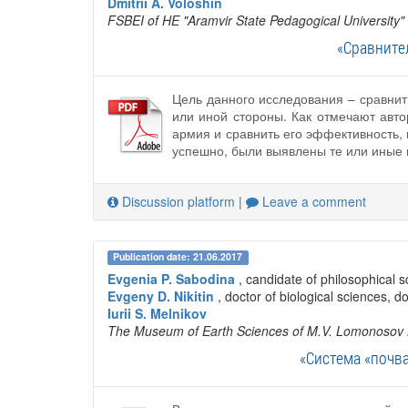
Dmitrii A. Voloshin
FSBEI of HE "Aramvir State Pedagogical University"
«Сравните
Цель данного исследования – сравнит
или иной стороны. Как отмечают авто
армия и сравнить его эффективность,
успешно, были выявлены те или иные п
Discussion platform
|
Leave a comment
Publication date: 21.06.2017
Evgenia P. Sabodina
, candidate of philosophical s
Evgeny D. Nikitin
, doctor of biological sciences, d
Iurii S. Melnikov
The Museum of Earth Sciences of M.V. Lomonosov 
«Система «почва