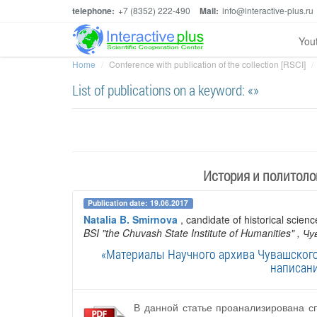
telephone:
+7 (8352) 222-490
Mail:
info@interactive-plus.ru
You
Home
Conference with publication of the collection [RSCI]
List of publications on a keyword: «»
История и политолог
Publication date: 19.06.2017
Natalia B. Smirnova
, candidate of historical scienc
BSI "the Chuvash State Institute of Humanities"
, Ч
«Материалы Научного архива Чувашского 
написани
В данной статье проанализирована с