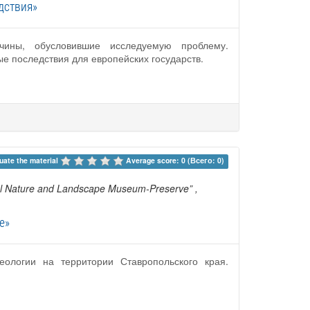
дствия»
чины, обусловившие исследуемую проблему.
 последствия для европейских государств.
uate the material 
Average score: 0 (Всего: 0)
ltural Nature and Landscape Museum-Preserve”
,
е»
ологии на территории Ставропольского края.