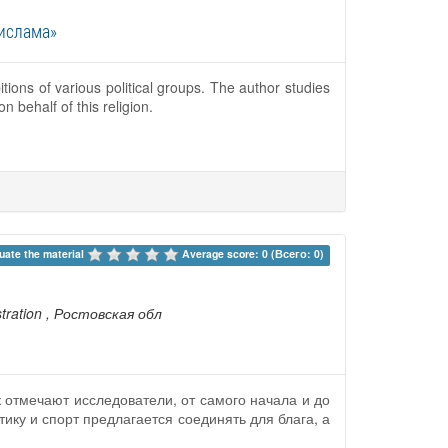
ислама»
tions of various political groups. The author studies
n behalf of this religion.
uate the material 
Average score: 0 (Всего: 0)
tration
, Ростовская обл
к отмечают исследователи, от самого начала и до
ику и спорт предлагается соединять для блага, а