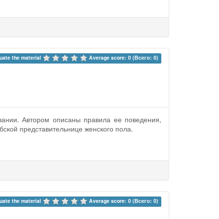
uate the material 
Average score: 0 (Всего: 0)
вании. Автором описаны правила ее поведения,
бской представительнице женского пола.
uate the material 
Average score: 0 (Всего: 0)