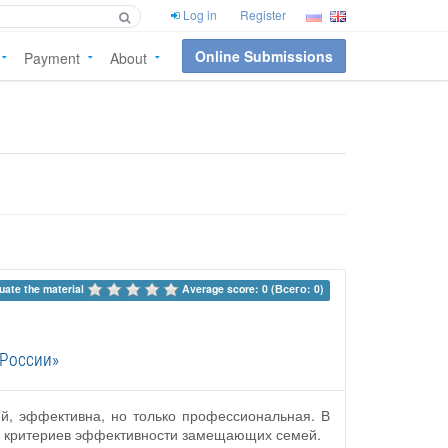
Log in
Register
Online Submissions
Payment
About
uate the material 
Average score: 0 (Всего: 0)
 России»
й, эффективна, но только профессиональная. В
 ни критериев эффективности замещающих семей.