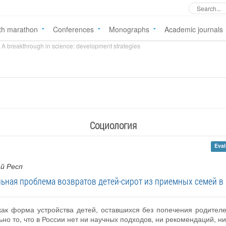
th marathon
Conferences
Monographs
Academic journals
A breakthrough in science: development strategies
Социология
Eval
ай Респ
ьная проблема возвратов детей-сирот из приемных семей в
к форма устройства детей, оставшихся без попечения родителе
ьно то, что в России нет ни научных подходов, ни рекомендаций,