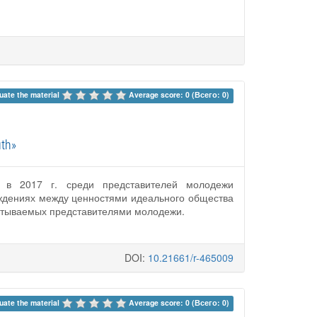
uate the material 
Average score: 0 (Всего: 0)
uth»
м в 2017 г. среди представителей молодежи
ождениях между ценностями идеального общества
читываемых представителями молодежи.
DOI:
10.21661/r-465009
uate the material 
Average score: 0 (Всего: 0)