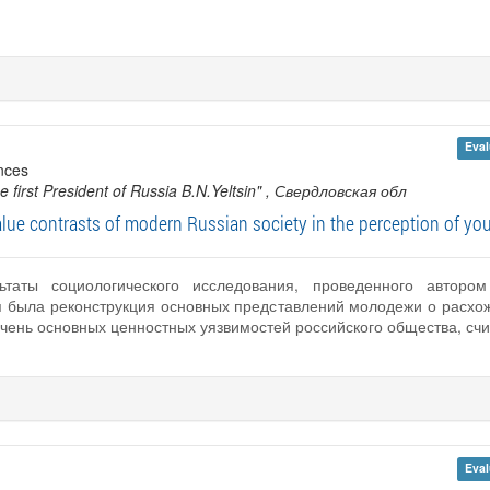
Eval
ences
 first President of Russia B.N.Yeltsin"
, Свердловская обл
lue contrasts of modern Russian society in the perception of yo
ьтаты социологического исследования, проведенного авторо
ия была реконструкция основных представлений молодежи о расх
чень основных ценностных уязвимостей российского общества, с
Eval