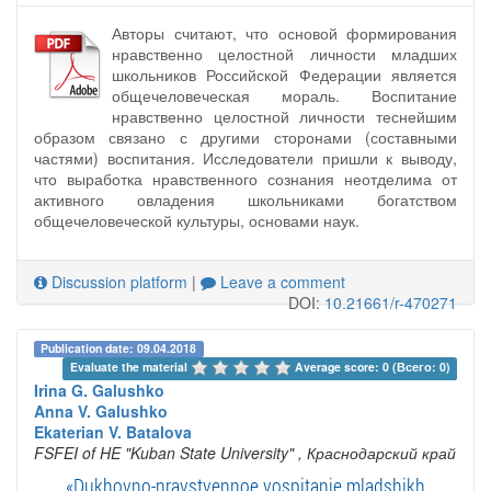
Авторы считают, что основой формирования
нравственно целостной личности младших
школьников Российской Федерации является
общечеловеческая мораль. Воспитание
нравственно целостной личности теснейшим
образом связано с другими сторонами (составными
частями) воспитания. Исследователи пришли к выводу,
что выработка нравственного сознания неотделима от
активного овладения школьниками богатством
общечеловеческой культуры, основами наук.
Discussion platform
|
Leave a comment
DOI:
10.21661/r-470271
Publication date: 09.04.2018
Evaluate the material 
Average score: 0 (Всего: 0)
Irina G. Galushko
Anna V. Galushko
Ekaterian V. Batalova
FSFEI of HE "Kuban State University"
, Краснодарский край
«Dukhovno-nravstvennoe vospitanie mladshikh