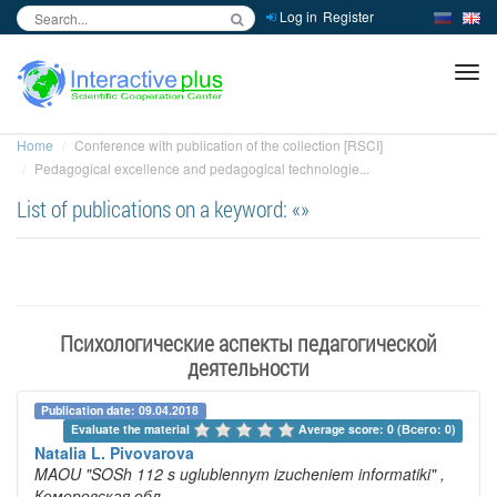
Log in
Register
inc
ра
Home
Conference with publication of the collection [RSCI]
Pedagogical excellence and pedagogical technologie...
List of publications on a keyword: «»
Психологические аспекты педагогической
деятельности
Publication date: 09.04.2018
Evaluate the material 
Average score: 0 (Всего: 0)
Natalia L. Pivovarova
MAOU "SOSh 112 s uglublennym izucheniem informatiki"
,
Кемеровская обл