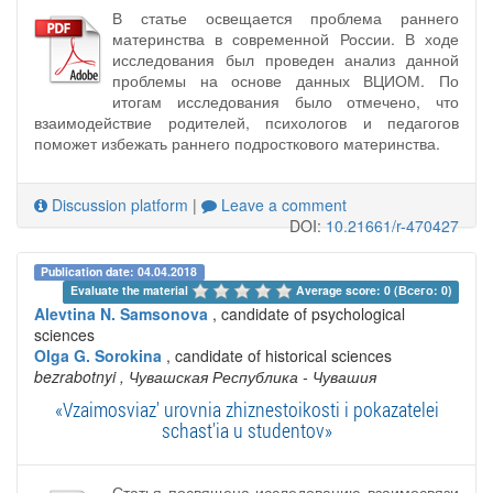
В статье освещается проблема раннего
материнства в современной России. В ходе
исследования был проведен анализ данной
проблемы на основе данных ВЦИОМ. По
итогам исследования было отмечено, что
взаимодействие родителей, психологов и педагогов
поможет избежать раннего подросткового материнства.
Discussion platform
|
Leave a comment
DOI:
10.21661/r-470427
Publication date: 04.04.2018
Evaluate the material 
Average score: 0 (Всего: 0)
Alevtina N. Samsonova
, candidate of psychological
sciences
Olga G. Sorokina
, candidate of historical sciences
bezrabotnyi
, Чувашская Республика - Чувашия
«Vzaimosviaz' urovnia zhiznestoikosti i pokazatelei
schast'ia u studentov»
Статья посвящена исследованию взаимосвязи