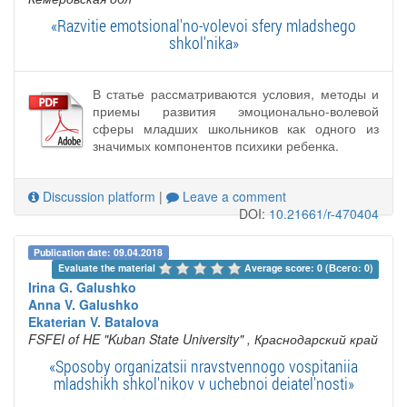
«Razvitie emotsional'no-volevoi sfery mladshego
shkol'nika»
В статье рассматриваются условия, методы и
приемы развития эмоционально-волевой
сферы младших школьников как одного из
значимых компонентов психики ребенка.
Discussion platform
|
Leave a comment
DOI:
10.21661/r-470404
Publication date: 09.04.2018
Evaluate the material 
Average score: 0 (Всего: 0)
Irina G. Galushko
Anna V. Galushko
Ekaterian V. Batalova
FSFEI of HE "Kuban State University"
, Краснодарский край
«Sposoby organizatsii nravstvennogo vospitaniia
mladshikh shkol'nikov v uchebnoi deiatel'nosti»