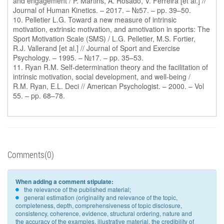
and engagement / P. Martins, A. Rosado, V. Ferreira [et al.] //
Journal of Human Kinetics. – 2017. – №57. – pp. 39–50.
10. Pelletier L.G. Toward a new measure of intrinsic
motivation, extrinsic motivation, and amotivation in sports: The
Sport Motivation Scale (SMS) / L.G. Pelletier, M.S. Fortier,
R.J. Vallerand [et al.] // Journal of Sport and Exercise
Psychology. – 1995. – №17. – pp. 35–53.
11. Ryan R.M. Self-determination theory and the facilitation of
intrinsic motivation, social development, and well-being /
R.M. Ryan, E.L. Deci // American Psychologist. – 2000. – Vol
55. – pp. 68–78.
Comments(0)
When adding a comment stipulate:
the relevance of the published material;
general estimation (originality and relevance of the topic,
completeness, depth, comprehensiveness of topic disclosure,
consistency, coherence, evidence, structural ordering, nature and
the accuracy of the examples, illustrative material, the credibility of