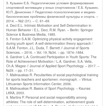
3. Кузьмин Е.Б. Педагогические условия формирования
спортивной мотивации у юных спортсменов / Е.Б. Кузьмин,
Ю.П. Денисенко // Педагогико-психологические и медико-
биологические проблемы физической культуры и спорта. –
2014. – №2 (31). – С. 61–69.
4. Deci E.L. Intrinsic Motivation and Self-Determination in
Human Behavior / E.L. Deci, R.M. Ryan. – Berlin: Springer
Science & Business Media, 1985.
5. Fenton S.A.M. Optimizing physical activity engagement
during youth sport: A self-determination theory approach /
S.A.M. Fenton, J.L. Duda, T. Barrett // Journal of Sports
Sciences. – 2016. – Vol. 19, №34. – pp. 1874–1884.
6. Gardner L.A. Continued Participation in Youth Sports: The
Role of Achievement Motivation / L.A. Gardner, S.A. Vella,
Ch.A. Magee // Journal of Applied Sport Psychology. – 2017. –
№29. – pp. 17–31.
7. Malinauskas R. Peculiarities of social psychological training
for sports teachers and sportsmen: monograph. – Vilnius:
Lithuanian Sports Information Center, 2006.
8. Malinauskas R. Basics of Sport Psychology. – Kaunas:
LKKA, 2003.
9. Martins P. Personal and social responsibility among
athletes: The role of self-determination, achievement goals