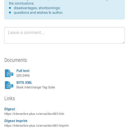
the conclusions;
disadvantages, shortcomings;
questions and wishes to author.
Documents
Full text
220.24Kb
BITS XML
Book Interchange Tag Suite
Links
Digest
https://interactive-plus.ru/en/action/661/info
Digest imprint
https://interactive-plus.ru/en/action/661/imprint