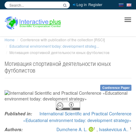
Log in
Register
inc
ра
Home
Conference with publication of the collection [RSCI]
Educational environment today: development strateg...
Мотивация спортивной деятельности юных футболистов
Мотивация спортивной деятельности юных
футболистов
Conference Paper
Published in:
International Scientific and Practical Conference
«Educational environment today: development strategy»
1
1
Authors:
Dumchene A. L.
,
Ivaskevicius A..