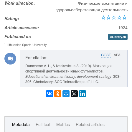
Work direction:
Физическое воспитание и
здоровьесберегающая деятельность
Rating:
Article accesses:
1924
Published in:
eLibrary.ru
1
Lithuanian Sports University
GOST
APA
For citation:
Dumchene A. L., & Ivaskevicius A. (2019). Мотивация
спортивной деятельности юных футболистов.
Educational environment today: development strategy
, 303-
306. Cheboksary: SCC "Interactive plus", LLC.
Metadata
Full text
Metrics
Related articles