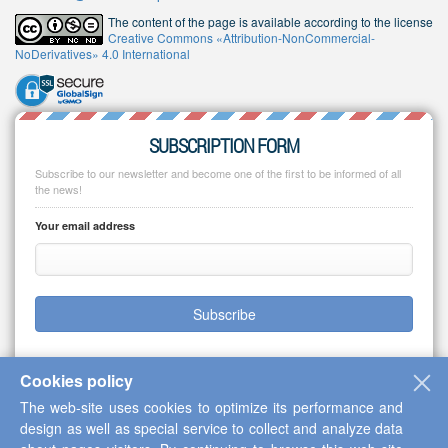
The content of the page is available according to the license
Creative Commons «Attribution-NonCommercial-
NoDerivatives» 4.0 International
SUBSCRIPTION FORM
Subscribe to our newsletter and become one of the first to be informed of all
the news!
Your email address
Subscribe
Cookies policy
The web-site uses cookies to optimize its performance and
Copyright © 2013-2026 Scientific Cooperation Center "Interactive Plus"
design as well as special service to collect and analyze data