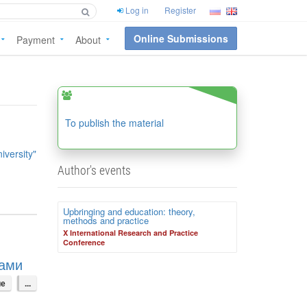
Log in
Register
Online Submissions
Payment
About
To publish the material
iversity"
Author's events
Upbringing and education: theory,
methods and practice
X International Research and Practice
Conference
ками
ие
...