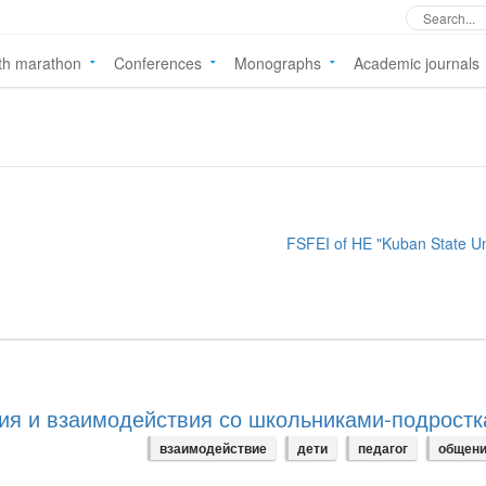
th marathon
Conferences
Monographs
Academic journals
FSFEI of HE "Kuban State Un
ия и взаимодействия со школьниками-подрост
взаимодействие
дети
педагог
общен