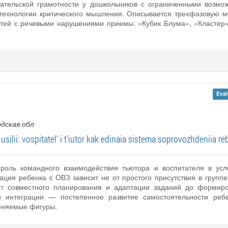
ательской грамотности у дошкольников с ограниченными возмож
технологии критического мышления. Описывается трехфазовую м
тей с речевыми нарушениями приемы: «Кубик Блума», «Кластер»,
Eval
одская обл
 usilii: vospitatel' i t'iutor kak edinaia sistema soprovozhdeniia 
 роль командного взаимодействия тьютора и воспитателя в усл
ация ребенка с ОВЗ зависит не от простого присутствия в групп
 от совместного планирования и адаптации заданий до форми
й интеграции — постепенное развитие самостоятельности ребе
еняемые фигуры.