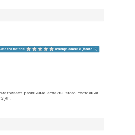
uate the material 
Average score: 0 (Всего: 0)
матривает различные аспекты этого состояния,
СДВГ.