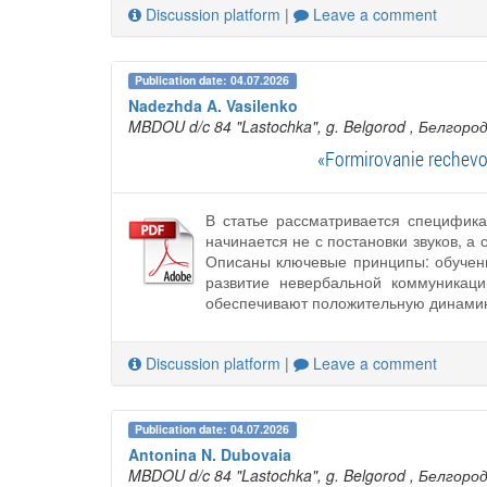
Discussion platform
|
Leave a comment
Publication date: 04.07.2026
Nadezhda A. Vasilenko
MBDOU d/c 84 "Lastochka", g. Belgorod
, Белгоро
«Formirovanie rechevog
В статье рассматривается специфика
начинается не с постановки звуков, а
Описаны ключевые принципы: обучени
развитие невербальной коммуникаци
обеспечивают положительную динамику
Discussion platform
|
Leave a comment
Publication date: 04.07.2026
Antonina N. Dubovaia
MBDOU d/c 84 "Lastochka", g. Belgorod
, Белгоро