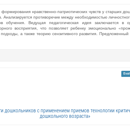
ь формирования нравственно-патриотических чувств у старших до
. Анализируется противоречие между необходимостью личностного
в обучения. Ведущая педагогическая идея заключается в ор
орного восприятия, что позволяет ребенку эмоционально «прож
й подходы, а также теорию сензитивного развития. Предложенны
Eval
и дошкольников с применением приемов технологии критич
дошкольного возраста»