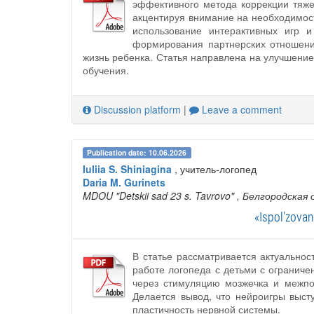
эффективного метода коррекции тяже
акцентируя внимание на необходимос
использование интерактивных игр 
формирования партнерских отношени
жизнь ребенка. Статья направлена на улучшени
обучения.
Discussion platform
|
Leave a comment
Publication date: 10.06.2026
Iuliia S. Shiniagina
, учитель-логопед
Daria M. Gurinets
MDOU "Detskii sad 23 s. Tavrovo"
, Белгородская 
«Ispol'zovan
В статье рассматривается актуально
работе логопеда с детьми с огранич
через стимуляцию мозжечка и межпо
Делается вывод, что нейроигры выс
пластичность нервной системы.