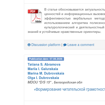
В статье обосновывается актуальност
ценностей и информационных вызовов
эффективностью вербальных методо
использованием алгоритма полисенс
культурологический и деятельностны
знаний в устойчивые нравственные ориентиры.
Discussion platform
|
Leave a comment
Publication date: 07.08.2026
Tatiana S. Abramova
Mariia I. Galutskaia
Marina M. Dubrovskaia
Olga I. Dubrovskaia
MDOU "D/S 15"
, Белгородская обл
«Формирование читательской грамотност