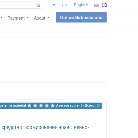
Log in
Register
Online Submissions
Payment
About
uate the material 
Average score: 0 (Всего: 0)
к средство формирования нравственно-