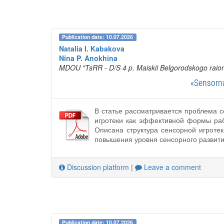
Publication date: 10.07.2026
Natalia I. Kabakova
Nina P. Anokhina
MDOU "TsRR - D/S 4 p. Maiskii Belgorodskogo raion
«Sensorna
В статье рассматривается проблема с
игротеки как эффективной формы раб
Описана структура сенсорной игроте
повышения уровня сенсорного развития
Discussion platform
|
Leave a comment
Publication date: 10.07.2026