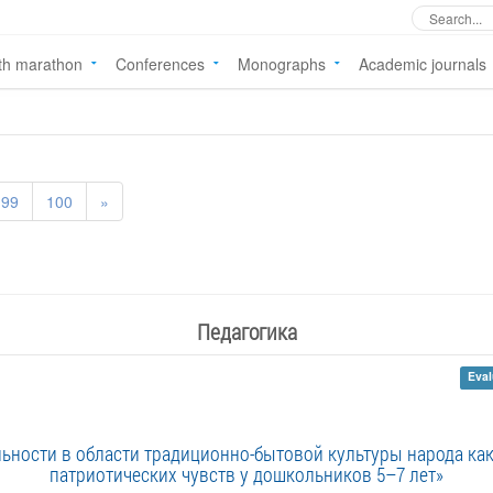
th marathon
Conferences
Monographs
Academic journals
99
100
»
Педагогика
Eval
льности в области традиционно-бытовой культуры народа ка
патриотических чувств у дошкольников 5–7 лет»