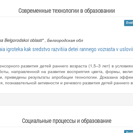
Современные технологии в образовании
Eval
a Belgorodskoi oblasti"
, Белгородская обл
ia igroteka kak sredstvo razvitiia detei rannego vozrasta v uslov
енсорного развития детей раннего возраста (1,5–3 лет) в услови
оты, направленной на развитие восприятия цвета, формы, вели
ки, приведены результаты апробации технологии. Доказана эффек
, познавательной активности и речевого развития детей раннего в
Социальные процессы и образование
Eval