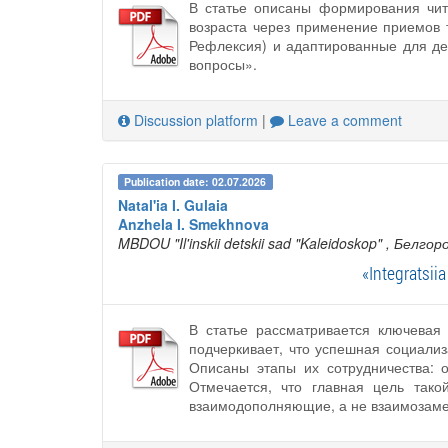
В статье описаны формирования чит
возраста через применение приемов 
Рефлексия) и адаптированные для де
вопросы».
Discussion platform
|
Leave a comment
Publication date: 02.07.2026
Natal'ia I. Gulaia
Anzhela I. Smekhnova
MBDOU "Il'inskii detskii sad "Kaleidoskop"
, Белгор
«Integratsiia
В статье рассматривается ключевая
подчеркивает, что успешная социализ
Описаны этапы их сотрудничества:
Отмечается, что главная цель тако
взаимодополняющие, а не взаимозам