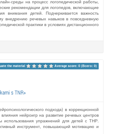
лайн-среды на процесс логопедической работы,
ческие рекомендации для логопедов, включающие
ия внимания детей. Подчеркивается важность
му внедрению речевых навыков в повседневную
педической практики в условиях дистанционного
uate the material 
Average score: 0 (Всего: 0)
nikami s TNR»
ейропсихологического подхода) в коррекционной
 влияния нейроигр на развитие речевых центров
ы использования упражнений для детей с ТНР.
фективный инструмент, повышающий мотивацию и