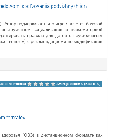
sredstvom ispol'zovaniia podvizhnykh igr»
 Автор подчеркивает, что игра является базовой
 инструментом социализации и психомоторной
даптировать правила для детей с неустойчивым
ейся, венок!») с рекомендациями по модификации
uate the material 
Average score: 0 (Всего: 0)
om formate»
 здоровья (ОВЗ) в дистанционном формате как