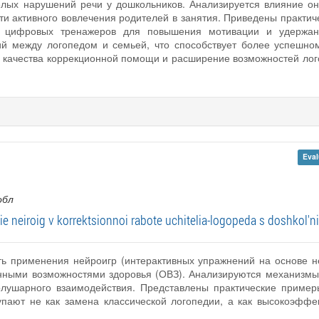
лых нарушений речи у дошкольников. Анализируется влияние он
ти активного вовлечения родителей в занятия. Приведены практи
и цифровых тренажеров для повышения мотивации и удержан
й между логопедом и семьей, что способствует более успешно
е качества коррекционной помощи и расширение возможностей лого
Eval
обл
ie neiroig v korrektsionnoi rabote uchitelia-logopeda s doshkol'
сть применения нейроигр (интерактивных упражнений на основе н
енными возможностями здоровья (ОВЗ). Анализируются механизмы
лушарного взаимодействия. Представлены практические пример
тупают не как замена классической логопедии, а как высокоэф