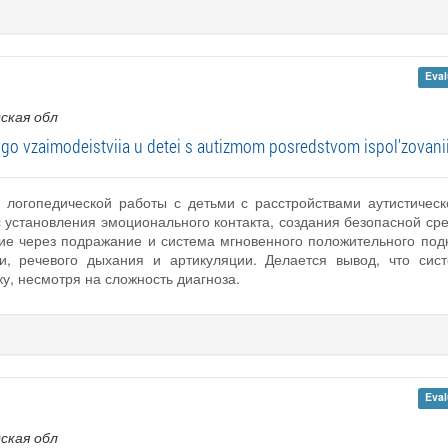
Eval
дская обл
o vzaimodeistviia u detei s autizmom posredstvom ispol'zovaniia
 логопедической работы с детьми с расстройствами аутистическо
 с установления эмоционального контакта, создания безопасной с
е через подражание и система мгновенного положительного подк
и, речевого дыхания и артикуляции. Делается вывод, что сис
, несмотря на сложность диагноза.
Eval
дская обл