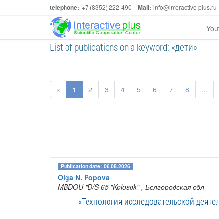
telephone:
+7 (8352) 222-490
Mail:
info@interactive-plus.ru
You
List of publications on a keyword: «дети»
«
1
2
3
4
5
6
7
8
...
Publication date: 06.08.2026
Olga N. Popova
MBDOU "D/S 65 "Kolosok"
, Белгородская обл
«Технология исследовательской деяте