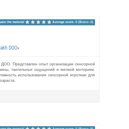
uate the material 
Average score: 0 (Всего: 0)
iiakh DOO»
ях ДОО. Представлен опыт организации сенсорной
чины, тактильных ощущений и мелкой моторики.
тивность использования сенсорной игротеки для
озраста.
uate the material 
Average score: 0 (Всего: 0)