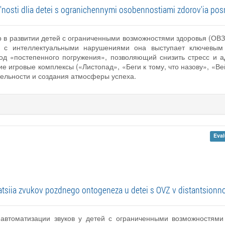
l'nosti dlia detei s ogranichennymi osobennostiami zdorov'ia po
 в развитии детей с ограниченными возможностями здоровья (ОВЗ).
й с интеллектуальными нарушениями она выступает ключевым
од «постепенного погружения», позволяющий снизить стресс и а
е игровые комплексы («Листопад», «Беги к тому, что назову», «В
ельности и создания атмосферы успеха.
Eval
atsiia zvukov pozdnego ontogeneza u detei s OVZ v distantsionn
 автоматизации звуков у детей с ограниченными возможностями