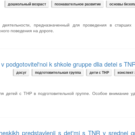
дошкольный возраст
познавательное развитие
основы безоп
й деятельности, предназначенный для проведения в старших г
ного поведения на дороге.
v podgotovitel'noi k shkole gruppe dlia detei s TN
досуг
подготовительная группа
дети с ТНР
конспект 
ля детей с ТНР в подготовительной группе. Особое внимание у
eskikh predstavlenii s det'mi s TNR v srednei g