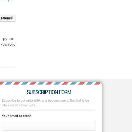
авлений
группе.
крытого
SUBSCRIPTION FORM
Subscribe to our newsletter and become one of the first to be
informed of all the news!
Your email address