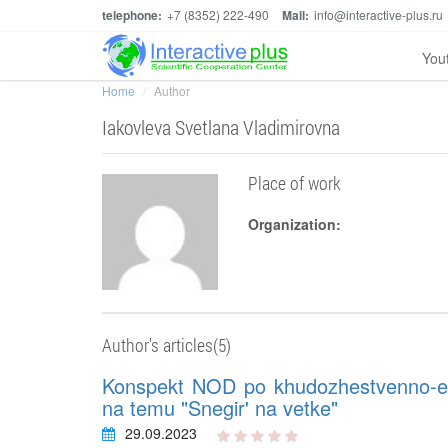
telephone:
+7 (8352) 222-490
Mail:
info@interactive-plus.ru
You
Home
Author
Iakovleva Svetlana Vladimirovna
Place of work
Organization:
Author's articles(5)
Konspekt NOD po khudozhestvenno-est
na temu "Snegir' na vetke"
29.09.2023