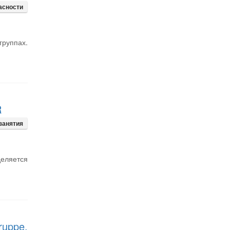
асности
руппах.
R
занятия
деляется
ruppe.