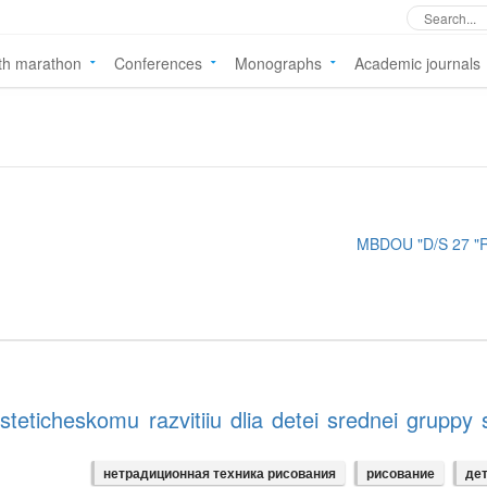
th marathon
Conferences
Monographs
Academic journals
MBDOU "D/S 27 "R
eticheskomu razvitiiu dlia detei srednei gruppy
нетрадиционная техника рисования
рисование
дет