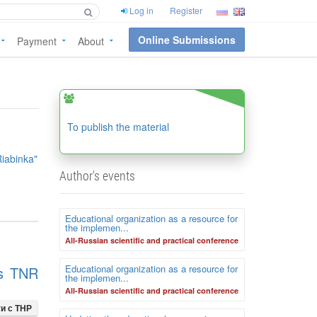
Log in
Register
Online Submissions
Payment
About
To publish the material
iabinka"
Author's events
Educational organization as a resource for
the implemen...
Аll-Russian scientific and practical conference
Educational organization as a resource for
 s TNR
the implemen...
Аll-Russian scientific and practical conference
и с ТНР