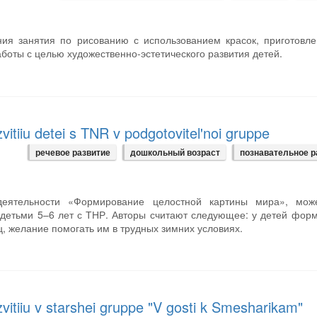
ния занятия по рисованию с использованием красок, приготовл
боты с целью художественно-эстетического развития детей.
tiiu detei s TNR v podgotovitel'noi gruppe
речевое развитие
дошкольный возраст
познавательное р
 деятельности «Формирование целостной картины мира», мож
с детьми 5–6 лет с ТНР. Авторы считают следующее: у детей фор
 желание помогать им в трудных зимних условиях.
tiiu v starshei gruppe "V gosti k Smesharikam"