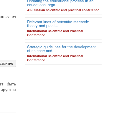
Updating the educational process in an
educational orga...
Аll-Russian scientific and practical conference
енных из
Relevant lines of scientific research:
theory and pract...
International Scientific and Practical
Conference
Strategic guidelines for the development
of science and...
International Scientific and Practical
Conference
азвитие
ет быть
мируется