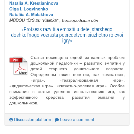
Natalia A. Krestianinova
Olga I. Logvinenko
Nataliia A. Malakhova
MBDOU "D/S 20 "Kalinka"
, Белгородская обл
«Protsess razvitiia empatii u detei starshego
doshkol'nogo vozrasta posredstvom siuzhetno-rolevoi
igry»
Статья посвящена одной из важных проблем
дошкольной педагогики – развитию эмпатии у
детей старшего дошкольного возраста.
Определены такие понятия, как «эмпатия»,
«игра», «театрализованная игра»,
«дидактическая игра», «сюжетно-ролевая игра». Особое
внимания в статье уделено использованию игр, как
эффективного средства развития эмпатии у
дошкольников.
Discussion platform
|
Leave a comment