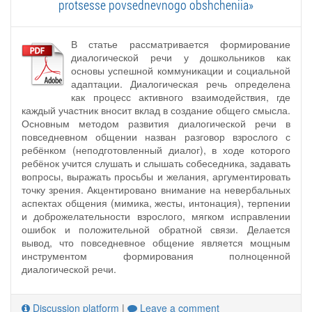
protsesse povsednevnogo obshcheniia»
В статье рассматривается формирование
диалогической речи у дошкольников как
основы успешной коммуникации и социальной
адаптации. Диалогическая речь определена
как процесс активного взаимодействия, где
каждый участник вносит вклад в создание общего смысла.
Основным методом развития диалогической речи в
повседневном общении назван разговор взрослого с
ребёнком (неподготовленный диалог), в ходе которого
ребёнок учится слушать и слышать собеседника, задавать
вопросы, выражать просьбы и желания, аргументировать
точку зрения. Акцентировано внимание на невербальных
аспектах общения (мимика, жесты, интонация), терпении
и доброжелательности взрослого, мягком исправлении
ошибок и положительной обратной связи. Делается
вывод, что повседневное общение является мощным
инструментом формирования полноценной
диалогической речи.
Discussion platform
|
Leave a comment