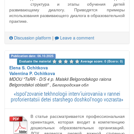
структура и этапы обучения детей
развивающему диалогу. Приводятся примеры
использования развивающего диалога в образовательной
практике.
Discussion platform
|
Leave a comment
Publication date: 06.10.2025
Evaluate the material 
Average score: 0 (Всего: 0)
Elena S. Ochitkova
Valentina P. Ochitkova
MDOU "TsRR - D/S 4 p. Maiskii Belgorodskogo raiona
Belgorodskoi oblasti"
, Белгородская обл
«Ispol'zovanie tekhnologii interv'iuirovaniia v rannei
proforientatsii detei starshego doshkol'nogo vozrasta»
В статье рассматривается профессиональная
ориентация, которая входит в компетенцию
дошкольных образовательных организаций.
ДОУ является первой важной ступенью