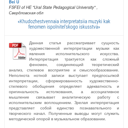
Bei U
FSFEI of HE "Ural State Pedagogical University"
,
Свердловская обл
«Khudozhestvennaia interpretatsiia muzyki kak
fenomen ispolnitel'skogo iskusstva»
Данная статья рассматривает сущность
художественной интерпретации музыки как
явления исполнительского искусства.
Интерпретация трактуется как сложный
феномен, соединяющий теоретический
анализ, стилевое восприятие и смыслообразование.
Неполнота нотной записи выступает предпосылкой
интерпретации, сформированность художественно-
стилевого обобщения определяет адекватность и
оригинальность истолкования, а ассоциативное
мышление связывает аналитическую работу с
исполнительским воплощением. Зрелая интерпретация
представляет собой единство познавательного и
творческого начал. Полученные выводы могут служить
методической опорой в музыкальном образовании.