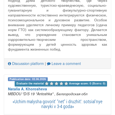
подход Дома детского творчества, где через
художественную, туристско-краеведческую, социально-
гуманитарную и физкультурно-спортивную
направленности естественно интегрируются физическое,
психоэмоциональное и духовное развитие. Особое
внимание уделяется личному примеру педагогов (сдача
норм ГТО) как системообразующему фактору. Делается
вывод, что учреждение становится уникальным
оздоровительно-творческим пространством,
формирующим у детей ценность здоровья как
фундамента жизненных побед.
Discussion platform
|
Leave a comment
Publication date: 02.06.2026
Evaluate the material 
Average score: 0 (Всего: 0)
Natalia A. Khorosheva
MBDOU "D/S 19 "Antoshka"
, Белгородская обл
«Uchim malysha govorit' "net" i druzhit': sotsial'nye
navyki v 3-4 goda»