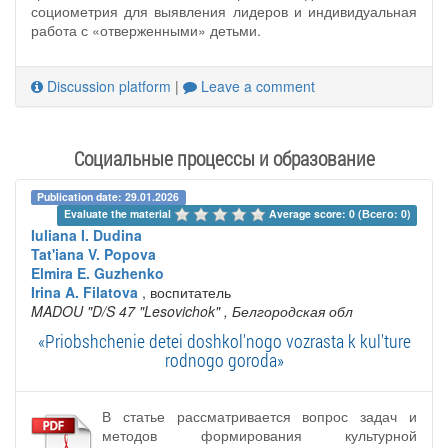
социометрия для выявления лидеров и индивидуальная
работа с «отверженными» детьми.
Discussion platform
|
Leave a comment
Социальные процессы и образование
Publication date: 29.01.2026
Evaluate the material 
Average score: 0 (Всего: 0)
Iuliana I. Dudina
Tat'iana V. Popova
Elmira E. Guzhenko
Irina A. Filatova
, воспитатель
MADOU "D/S 47 "Lesovichok"
, Белгородская обл
«Priobshchenie detei doshkol'nogo vozrasta k kul'ture
rodnogo goroda»
В статье рассматривается вопрос задач и
методов формирования культурной