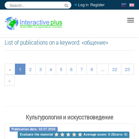
Log in
Register
inc
ра
List of publications on a keyword: «общение»
«
1
2
3
4
5
6
7
8
...
22
23
»
Культурология и искусствоведение
Publication date: 02.07.2026
Evaluate the material 
Average score: 0 (Всего: 0)