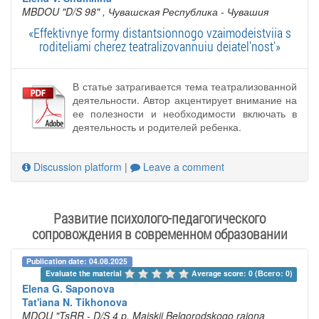
MBDOU "D/S 98"
, Чувашская Республика - Чувашия
«Effektivnye formy distantsionnogo vzaimodeistviia s
roditeliami cherez teatralizovannuiu deiatel'nost'»
В статье затрагивается тема театрализованной
деятельности. Автор акцентирует внимание на
ее полезности и необходимости включать в
деятельность и родителей ребенка.
Discussion platform
|
Leave a comment
Развитие психолого-педагогического
сопровождения в современном образовании
Publication date: 04.08.2025
Evaluate the material 
Average score: 0 (Всего: 0)
Elena G. Saponova
Tat'iana N. Tikhonova
MDOU "TsRR - D/S 4 p. Maiskii Belgorodskogo raiona