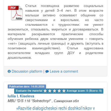
Статья посвящена развитию социальных
навыков у детей 3–4 лет. В этом возрасте
малыши активно осваивают общение со
сверстниками и взрослыми, но часто
сталкиваются с трудностями: не умеют
знакомиться, отказывать, мириться и договариваться. В
материале раскрываются практические способы
обучения ребенка двум ключевым умениям – говорить
«нет» (защищать личные границы) и дружить (вступать в
позитивное взаимодействие). Статья адресована
воспитателям младших групп ДОУ и родителям
дошкольников.
Discussion platform
|
Leave a comment
Publication date: 14.05.2026
Evaluate the material 
Average score: 0 (Всего: 0)
Iuliia I. Kiseleva
MBU "D/S 116 "Solnechnyi"
, Самарская обл
«Razvitie dialogicheskoi rechi doshkol'nikov v