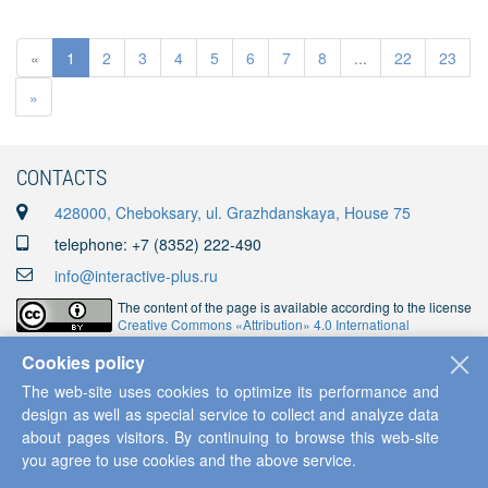
«
1
2
3
4
5
6
7
8
...
22
23
»
CONTACTS
428000, Cheboksary, ul. Grazhdanskaya, House 75
telephone: +7 (8352) 222-490
info@interactive-plus.ru
The content of the page is available according to the license
Creative Commons «Attribution» 4.0 International
Cookies policy
The web-site uses cookies to optimize its performance and
design as well as special service to collect and analyze data
SUBSCRIPTION FORM
about pages visitors. By continuing to browse this web-site
Subscribe to our newsletter and become one of the first to be informed of all
you agree to use cookies and the above service.
the news!