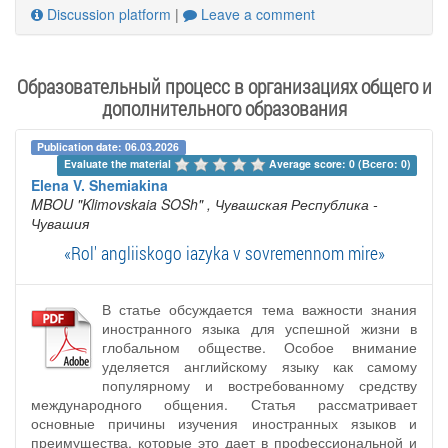
Discussion platform
|
Leave a comment
Образовательный процесс в организациях общего и
дополнительного образования
Publication date: 06.03.2026
Evaluate the material 
Average score: 0 (Всего: 0)
Elena V. Shemiakina
MBOU "Klimovskaia SOSh"
, Чувашская Республика -
Чувашия
«Rol' angliiskogo iazyka v sovremennom mire»
В статье обсуждается тема важности знания
иностранного языка для успешной жизни в
глобальном обществе. Особое внимание
уделяется английскому языку как самому
популярному и востребованному средству
международного общения. Статья рассматривает
основные причины изучения иностранных языков и
преимущества, которые это дает в профессиональной и