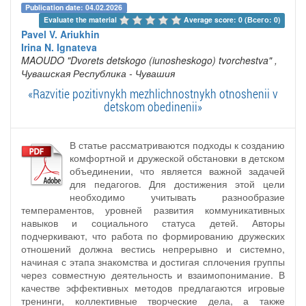
Publication date: 04.02.2026
Evaluate the material 
Average score: 0 (Всего: 0)
Pavel V. Ariukhin
Irina N. Ignateva
MAOUDO "Dvorets detskogo (iunosheskogo) tvorchestva"
,
Чувашская Республика - Чувашия
«Razvitie pozitivnykh mezhlichnostnykh otnoshenii v
detskom obedinenii»
В статье рассматриваются подходы к созданию
комфортной и дружеской обстановки в детском
объединении, что является важной задачей
для педагогов. Для достижения этой цели
необходимо учитывать разнообразие
темпераментов, уровней развития коммуникативных
навыков и социального статуса детей. Авторы
подчеркивают, что работа по формированию дружеских
отношений должна вестись непрерывно и системно,
начиная с этапа знакомства и достигая сплочения группы
через совместную деятельность и взаимопонимание. В
качестве эффективных методов предлагаются игровые
тренинги, коллективные творческие дела, а также