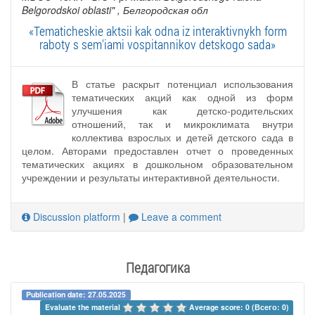
Belgorodskoi oblasti"
, Белгородская обл
«Tematicheskie aktsii kak odna iz interaktivnykh form
raboty s sem'iami vospitannikov detskogo sada»
В статье раскрыт потенциал использования
тематических акций как одной из форм
улучшения как детско-родительских
отношений, так и микроклимата внутри
коллектива взрослых и детей детского сада в
целом. Авторами предоставлен отчет о проведенных
тематических акциях в дошкольном образовательном
учреждении и результаты интерактивной деятельности.
Discussion platform
|
Leave a comment
Педагогика
Publication date: 27.05.2025
Evaluate the material 
Average score: 0 (Всего: 0)