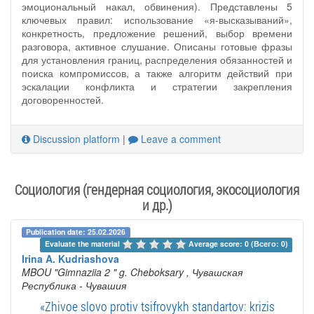
эмоциональный накал, обвинения). Представлены 5
ключевых правил: использование «я-высказываний»,
конкретность, предложение решений, выбор времени
разговора, активное слушание. Описаны готовые фразы
для установления границ, распределения обязанностей и
поиска компромиссов, а также алгоритм действий при
эскалации конфликта и стратегии закрепления
договоренностей.
Discussion platform
|
Leave a comment
Социология (гендерная социология, экосоциология
и др.)
Publication date: 25.02.2026
Evaluate the material 
Average score: 0 (Всего: 0)
Irina A. Kudriashova
MBOU "Gimnaziia 2 " g. Cheboksary
, Чувашская
Республика - Чувашия
«Zhivoe slovo protiv tsifrovykh standartov: krizis