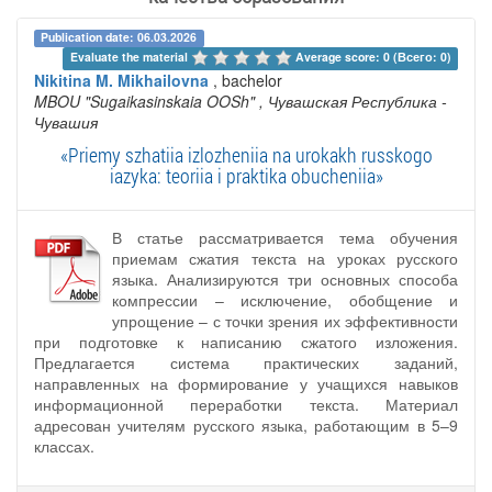
Publication date: 06.03.2026
Evaluate the material 
Average score: 0 (Всего: 0)
Nikitina M. Mikhailovna
, bachelor
MBOU "Sugaikasinskaia OOSh"
, Чувашская Республика -
Чувашия
«Priemy szhatiia izlozheniia na urokakh russkogo
iazyka: teoriia i praktika obucheniia»
В статье рассматривается тема обучения
приемам сжатия текста на уроках русского
языка. Анализируются три основных способа
компрессии – исключение, обобщение и
упрощение – с точки зрения их эффективности
при подготовке к написанию сжатого изложения.
Предлагается система практических заданий,
направленных на формирование у учащихся навыков
информационной переработки текста. Материал
адресован учителям русского языка, работающим в 5–9
классах.