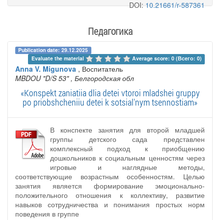
DOI:
10.21661/r-587361
Педагогика
Publication date: 29.12.2025
Evaluate the material 
Average score: 0 (Всего: 0)
Anna V. Migunova
, Воспитатель
MBDOU "D/S 53"
, Белгородская обл
«Konspekt zaniatiia dlia detei vtoroi mladshei gruppy
po priobshcheniiu detei k sotsial'nym tsennostiam»
В конспекте занятия для второй младшей
группы детского сада представлен
комплексный подход к приобщению
дошкольников к социальным ценностям через
игровые и наглядные методы,
соответствующие возрастным особенностям. Целью
занятия является формирование эмоционально-
положительного отношения к коллективу, развитие
навыков сотрудничества и понимания простых норм
поведения в группе