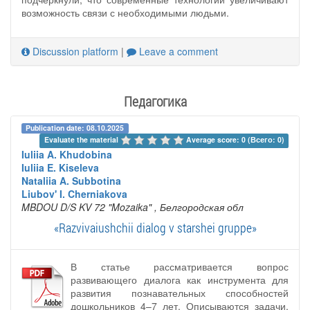
возможность связи с необходимыми людьми.
Discussion platform
|
Leave a comment
Педагогика
Publication date: 08.10.2025
Evaluate the material 
Average score: 0 (Всего: 0)
Iuliia A. Khudobina
Iuliia E. Kiseleva
Nataliia A. Subbotina
Liubov' I. Cherniakova
MBDOU D/S KV 72 "Mozaika"
, Белгородская обл
«Razvivaiushchii dialog v starshei gruppe»
В статье рассматривается вопрос
развивающего диалога как инструмента для
развития познавательных способностей
дошкольников 4–7 лет. Описываются задачи,