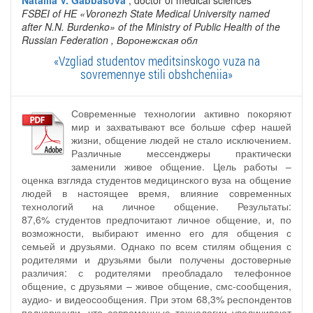
FSBEI of HE «Voronezh State Medical University named
after N.N. Burdenko» of the Ministry of Public Health of the
Russian Federation
, Воронежская обл
«Vzgliad studentov meditsinskogo vuza na
sovremennye stili obshcheniia»
Современные технологии активно покоряют
мир и захватывают все больше сфер нашей
жизни, общение людей не стало исключением.
Различные мессенджеры практически
заменили живое общение. Цель работы –
оценка взгляда студентов медицинского вуза на общение
людей в настоящее время, влияние современных
технологий на личное общение. Результаты:
87,6% студентов предпочитают личное общение, и, по
возможности, выбирают именно его для общения с
семьей и друзьями. Однако по всем стилям общения с
родителями и друзьями были получены достоверные
различия: с родителями преобладало телефонное
общение, с друзьями – живое общение, смс-сообщения,
аудио- и видеосообщения. При этом 68,3% респондентов
подчеркнули, что современные технологии увеличивают