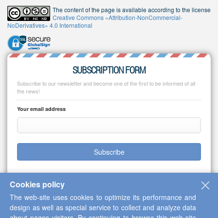
The content of the page is available according to the license
Creative Commons «Attribution-NonCommercial-
NoDerivatives» 4.0 International
SUBSCRIPTION FORM
Subscribe to our newsletter and become one of the first to be informed of all
the news!
Your email address
Subscribe
Cookies policy
The web-site uses cookies to optimize its performance and
Copyright © 2013-2026 Scientific Cooperation Center "Interactive Plus"
design as well as special service to collect and analyze data
about pages visitors. By continuing to browse this web-site