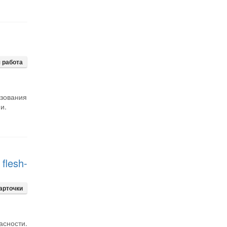
 работа
ьзования
и.
flesh-
арточки
сности.