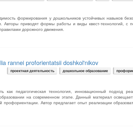
одимость формирования у дошкольников устойчивых навыков без
ии. Авторы приводят формы работы и виды квест-технологий, с
 правилами дорожного движения.
ia rannei proforientatsii doshkol'nikov
проектная деятельность
дошкольное образование
профори
сть как педагогическая технология, инновационный подход реа
м образовании на современном этапе. Данный материал освещае
й профориентации. Автор предлагает опыт реализации образова