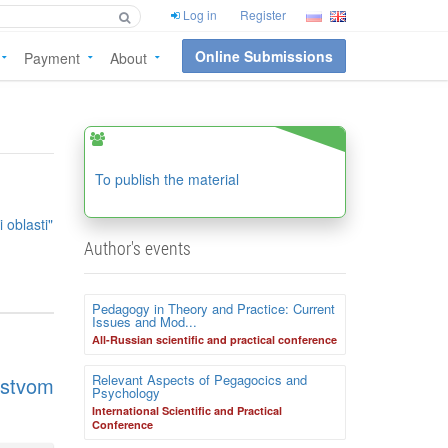
Log in
Register
Online Submissions
Payment
About
To publish the material
 oblasti"
Author's events
Pedagogy in Theory and Practice: Current
Issues and Mod...
Аll-Russian scientific and practical conference
Relevant Aspects of Pegagocics and
dstvom
Psychology
International Scientific and Practical
Conference