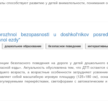
иалы способствуют развитию у детей внимательности, понимания 
orozhnoi bezopasnosti u doshkol'nikov posre
noi ezdy"
дошкольное образование
безопасное поведение
интерактивны
енции безопасного поведения на дороге у детей дошкольного в
пасной езды». Актуальность обусловлена тем, что ДТП остаются 
дшего возраста, а возрастные особенности затрудняют усвоени
тавляет собой масштабную игровую площадку (125×180 см), ос
гулируемыми перекрёстками, светофорами с автоматическим и