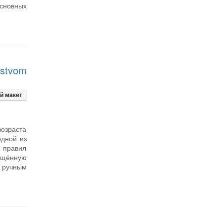
основных
dstvom
й макет
озраста
одной из
е правил
нащённую
 ручным