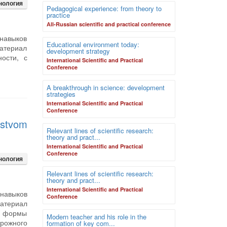
нология
Pedagogical experience: from theory to
practice
Аll-Russian scientific and practical conference
навыков
Educational environment today:
атериал
development strategy
ости, с
International Scientific and Practical
Conference
A breakthrough in science: development
strategies
International Scientific and Practical
Conference
dstvom
Relevant lines of scientific research:
theory and pract...
International Scientific and Practical
Conference
нология
Relevant lines of scientific research:
theory and pract...
International Scientific and Practical
навыков
Conference
атериал
и, формы
Modern teacher and his role in the
орожного
formation of key com...