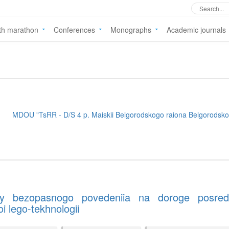
th marathon
Conferences
Monographs
Academic journals
MDOU "TsRR - D/S 4 p. Maiskii Belgorodskogo raiona Belgorodskoi
tury bezopasnogo povedeniia na doroge posre
i lego-tekhnologii