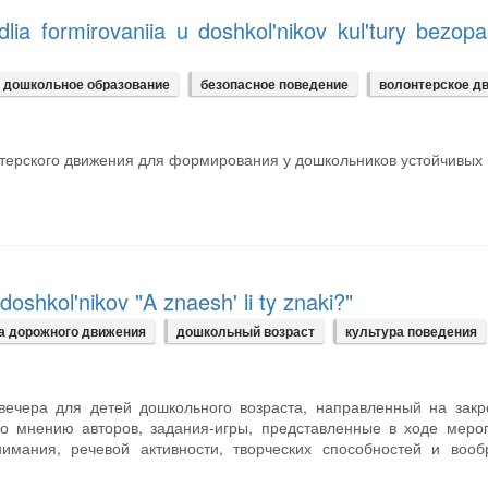
dlia formirovaniia u doshkol'nikov kul'tury bezop
дошкольное образование
безопасное поведение
волонтерское д
нтерского движения для формирования у дошкольников устойчивых
doshkol'nikov "A znaesh' li ty znaki?"
а дорожного движения
дошкольный возраст
культура поведения
 вечера для детей дошкольного возраста, направленный на зак
о мнению авторов, задания-игры, представленные в ходе меро
имания, речевой активности, творческих способностей и вооб