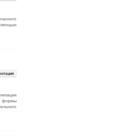
опасного
 помощью
ентация
лизации
т формы
тельного