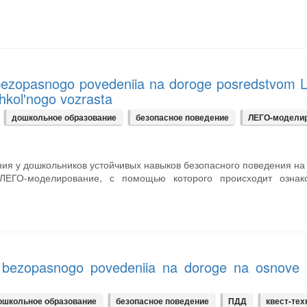
ry bezopasnogo povedeniia na doroge posredstvom
shkol'nogo vozrasta
дошкольное образование
безопасное поведение
ЛЕГО-модели
ия у дошкольников устойчивых навыков безопасного поведения на
ЛЕГО-моделирование, с помощью которого происходит ознак
ry bezopasnogo povedeniia na doroge na osnove 
ошкольное образование
безопасное поведение
ПДД
квест-тех