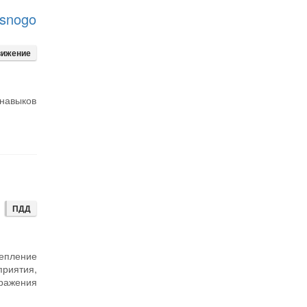
asnogo
вижение
 навыков
ПДД
репление
приятия,
ражения