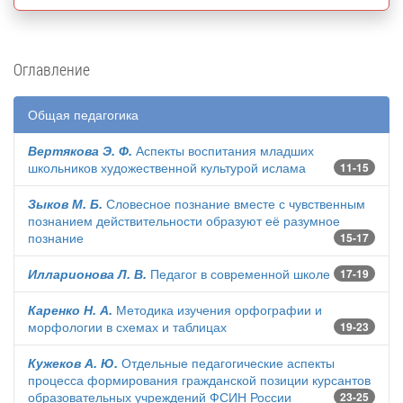
Оглавление
Общая педагогика
Вертякова Э. Ф.
Аспекты воспитания младших
школьников художественной культурой ислама
11-15
Зыков М. Б.
Словесное познание вместе с чувственным
познанием действительности образуют её разумное
познание
15-17
Илларионова Л. В.
Педагог в современной школе
17-19
Каренко Н. А.
Методика изучения орфографии и
морфологии в схемах и таблицах
19-23
Кужеков А. Ю.
Отдельные педагогические аспекты
процесса формирования гражданской позиции курсантов
образовательных учреждений ФСИН России
23-25