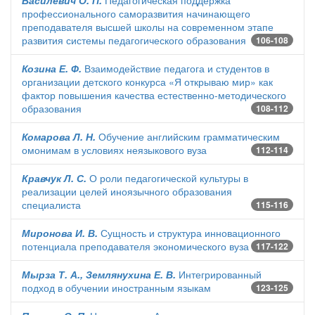
Василевич О. П.
Педагогическая поддержка
профессионального саморазвития начинающего
преподавателя высшей школы на современном этапе
развития системы педагогического образования
106-108
Козина Е. Ф.
Взаимодействие педагога и студентов в
организации детского конкурса «Я открываю мир» как
фактор повышения качества естественно-методического
образования
108-112
Комарова Л. Н.
Обучение английским грамматическим
омонимам в условиях неязыкового вуза
112-114
Кравчук Л. С.
О роли педагогической культуры в
реализации целей иноязычного образования
специалиста
115-116
Миронова И. В.
Сущность и структура инновационного
потенциала преподавателя экономического вуза
117-122
Мырза Т. А., Землянухина Е. В.
Интегрированный
подход в обучении иностранным языкам
123-125