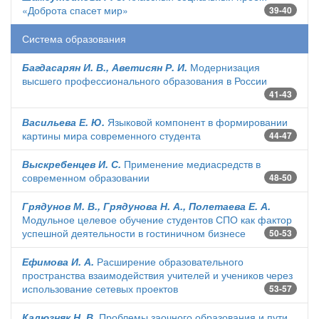
«Доброта спасет мир»
39-40
Система образования
Багдасарян И. В., Аветисян Р. И.
Модернизация
высшего профессионального образования в России
41-43
Васильева Е. Ю.
Языковой компонент в формировании
картины мира современного студента
44-47
Выскребенцев И. С.
Применение медиасредств в
современном образовании
48-50
Грядунов М. В., Грядунова Н. А., Полетаева Е. А.
Модульное целевое обучение студентов СПО как фактор
успешной деятельности в гостиничном бизнесе
50-53
Ефимова И. А.
Расширение образовательного
пространства взаимодействия учителей и учеников через
использование сетевых проектов
53-57
Калюзняк Н. В.
Проблемы заочного образования и пути