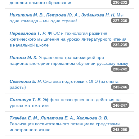
дополнительного образования
230-232
Никитина М. В., Петрова Ю. А., Зубанкова Н. Н.
Мы
одна команда – мы одна страна!
227-230
Перевалова Т. Р.
ФГОС и технология развития
критического мышления на уроках литературного чтения
в начальной школе
232-235
Попова М. К.
Управление транспозицией при
национально-ориентированном обучении русскому языку
236-242
Семёнова Е. Н.
Система подготовки к ОГЭ (из опыта
работы)
243-246
Симончук Т. Е.
Эффект незавершенного действия на
уроках математики
246-247
Ткачёва Е. М., Липатова Е. А., Хасянова Э. В.
Реализация воспитательного потенциала средствами
иностранного языка
248-250