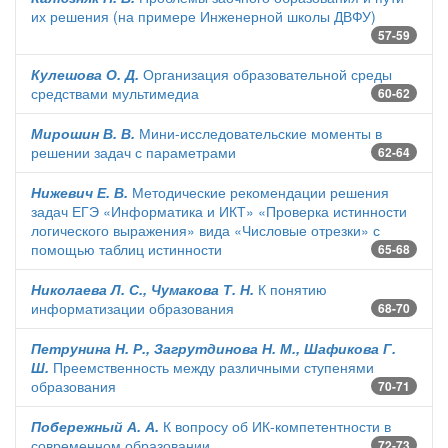
их решения (на примере Инженерной школы ДВФУ)
57-59
Кулешова О. Д.
Организация образовательной среды
средствами мультимедиа
60-62
Мирошин В. В.
Мини-исследовательские моменты в
решении задач с параметрами
62-64
Нижевич Е. В.
Методические рекомендации решения
задач ЕГЭ «Информатика и ИКТ» «Проверка истинности
логического выражения» вида «Числовые отрезки» с
помощью таблиц истинности
65-68
Николаева Л. С., Чумакова Т. Н.
К понятию
информатизации образования
68-70
Петрунина Н. Р., Загрутдинова Н. М., Шафикова Г.
Ш.
Преемственность между различными ступенями
образования
70-71
Побережный А. А.
К вопросу об ИК-компетентности в
современном образовании
72-73