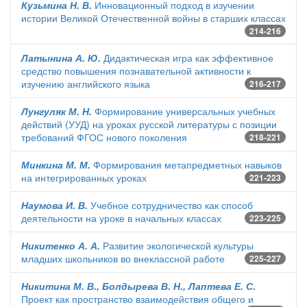
Кузьмина Н. В.
Инновационный подход в изучении
истории Великой Отечественной войны в старших классах
214-216
Латынина А. Ю.
Дидактическая игра как эффективное
средство повышения познавательной активности к
изучению английского языка
216-217
Лунгуляк М. Н.
Формирование универсальных учебных
действий (УУД) на уроках русской литературы с позиции
требований ФГОС нового поколения
218-221
Минкина М. М.
Формирования метапредметных навыков
на интегрированных уроках
221-223
Наумова И. В.
Учебное сотрудничество как способ
деятельности на уроке в начальных классах
223-225
Никитенко А. А.
Развитие экологической культуры
младших школьников во внеклассной работе
225-227
Никитина М. В., Болдырева В. Н., Лаптева Е. С.
Проект как пространство взаимодействия общего и