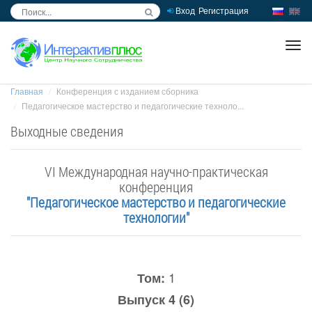
Вход
Регистрация
inc
ра
Главная
Конференция с изданием сборника
Педагогическое мастерство и педагогические техноло...
Выходные сведения
VI Международная научно-практическая
конференция
"Педагогическое мастерство и педагогические
технологии"
1
Том:
Выпуск 4 (6)