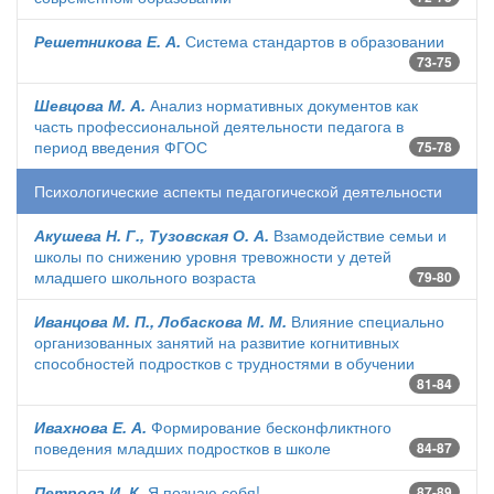
Решетникова Е. А.
Система стандартов в образовании
73-75
Шевцова М. А.
Анализ нормативных документов как
часть профессиональной деятельности педагога в
период введения ФГОС
75-78
Психологические аспекты педагогической деятельности
Акушева Н. Г., Тузовская О. А.
Взамодействие семьи и
школы по снижению уровня тревожности у детей
младшего школьного возраста
79-80
Иванцова М. П., Лобаскова М. М.
Влияние специально
организованных занятий на развитие когнитивных
способностей подростков с трудностями в обучении
81-84
Ивахнова Е. А.
Формирование бесконфликтного
поведения младших подростков в школе
84-87
Петрова И. К.
Я познаю себя!
87-89