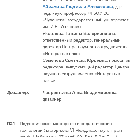
Абрамова Людмила Алексеевна
, д-р
пед. наук, профессор ФГБОУ ВО
«Чувашский государственный университет
им. И.Н. Ульянова»
Яковлева Татьяна Валериановна
,
ответственный редактор
, генеральный
директор Центра научного сотрудничества
«Интерактив плюс»
Семенова Светлана Юрьевна
, помощник
редактора
, выпускающий редактор Центра
научного сотрудничества «Интерактив
плюс»
Дизайнер:
Лаврентьева Анна Владимировна
,
дизайнер
П24
Педагогическое мастерство и педагогические
технологии : материалы VI Междунар. науч.–практ.
конф. (Чебоксары, 27 нояб. 2015 г.). В 2 т. Т. 1 /