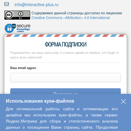
info@interactive-plus.ru
Содержимое данной страницы доступно по лицензии
Creative Commons «Attribution» 4.0 International
ФОРМА ПОДПИСКИ
Подпишитесь на нашу рассылку и станьте одним из первых, кто будет в
курсе всех новостей!
Ваш email адрес
Подписаться
Использование куки-файлов
Для оптимальной работы сайта и оптимизации его
дизайна мы используем куки-файлы, а также сервис
Яндекс.Метрика для сбора и статистического анализа
Copyright © 2013-2026 Центр научного сотрудничества «Интерактив
данных о посещении Вами страниц сайта. Продолжая