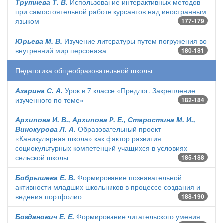
Трутнева Т. В.
Использование интерактивных методов
при самостоятельной работе курсантов над иностранным
языком
177-179
Юрьева М. В.
Изучение литературы путем погружения во
внутренний мир персонажа
180-181
Педагогика общеобразовательной школы
Азарина С. А.
Урок в 7 классе «Предлог. Закрепление
изученного по теме»
182-184
Архипова И. В., Архипова Р. Е., Старостина М. И.,
Винокурова Л. А.
Образовательный проект
«Каникулярная школа» как фактор развития
социокультурных компетенций учащихся в условиях
сельской школы
185-188
Бобрышева Е. В.
Формирование познавательной
активности младших школьников в процессе создания и
ведения портфолио
188-190
Богданович Е. Е.
Формирование читательского умения