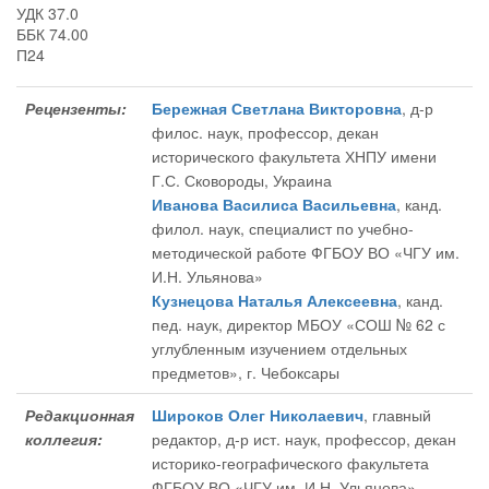
УДК 37.0
ББК 74.00
П24
Рецензенты:
Бережная Светлана Викторовна
, д-р
филос. наук, профессор, декан
исторического факультета ХНПУ имени
Г.С. Сковороды, Украина
Иванова Василиса Васильевна
, канд.
филол. наук, специалист по учебно-
методической работе ФГБОУ ВО «ЧГУ им.
И.Н. Ульянова»
Кузнецова Наталья Алексеевна
, канд.
пед. наук, директор МБОУ «СОШ № 62 с
углубленным изучением отдельных
предметов», г. Чебоксары
Редакционная
Широков Олег Николаевич
, главный
коллегия:
редактор
, д-р ист. наук, профессор, декан
историко-географического факультета
ФГБОУ ВО «ЧГУ им. И.Н. Ульянова»