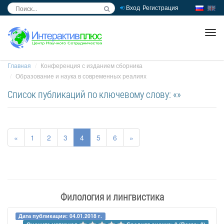
Вход
Регистрация
inc
ра
Главная
Конференция с изданием сборника
Образование и наука в современных реалиях
Список публикаций по ключевому слову: «»
«
1
2
3
4
5
6
»
Филология и лингвистика
Дата публикации: 04.01.2018 г.