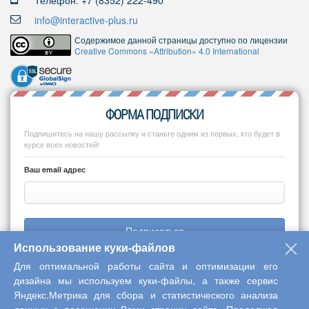
Телефон: +7 (8352) 222-490
info@interactive-plus.ru
Содержимое данной страницы доступно по лицензии
Creative Commons «Attribution» 4.0 International
ФОРМА ПОДПИСКИ
Подпишитесь на нашу рассылку и станьте одним из первых, кто будет в
курсе всех новостей!
Ваш email адрес
Подписаться
Использование куки-файлов
Для оптимальной работы сайта и оптимизации его
дизайна мы используем куки-файлы, а также сервис
Яндекс.Метрика для сбора и статистического анализа
Copyright © 2013-2026 Центр научного сотрудничества «Интерактив