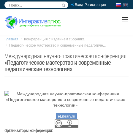
Вход
Регистрация
inc
ра
Главная
Конференция с изданием сборника
Педагогическое мастерство и современные педагогиче...
Международная научно-практическая конференция
«
Педагогическое мастерство и современные
педагогические технологии
»
eLibrary.ru
Организаторы конференции: