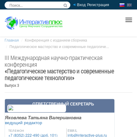
Вход
Регистрация
inc
ра
Главная
Конференция с изданием сборника
Педагогическое мастерство и современные педагогиче...
III Международная научно-практическая
конференция
«
Педагогическое мастерство и современные
педагогические технологии
»
Выпуск 3
ОТВЕТСТВЕННЫЙ СЕКРЕТАРЬ
Яковлева Татьяна Валериановна
ведущий редактор
ТЕЛЕФОН
EMAIL
+7 (8352) 222-490 (доб. 101)
info@interactive-plus.ru